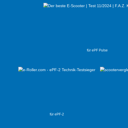
für ePF Pulse
für ePF-2