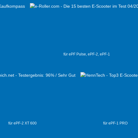
für ePF Pulse, ePF-2, ePF-1
für ePF-2 XT 600
für ePF-1 PRO