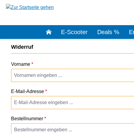
springen
Zur Hauptnavigation springen
E-Scooter
Deals %
Er
Widerruf
Vorname
*
E-Mail-Adresse
*
Bestellnummer
*