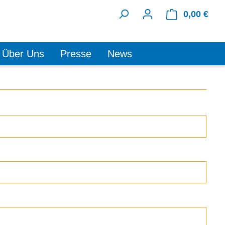
0,00 €
Ware
Über Uns
Presse
News