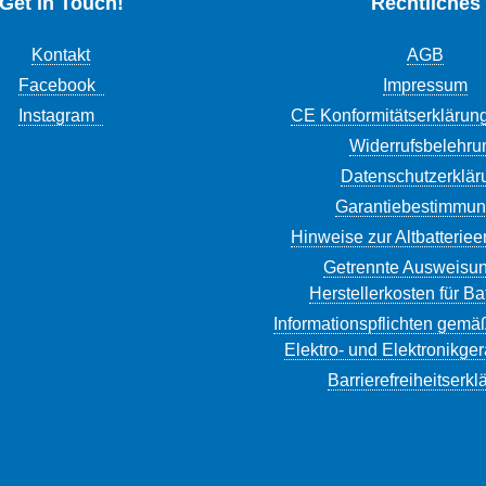
Get in Touch!
Rechtliches
Kontakt
AGB
Facebook
Impressum
Instagram
CE Konformitätserklärun
Widerrufsbelehru
Datenschutzerklär
Garantiebestimmu
Hinweise zur Altbatterie
Getrennte Ausweisun
Herstellerkosten für Ba
Informationspflichten gemä
Elektro- und Elektronikge
Barrierefreiheitserkl