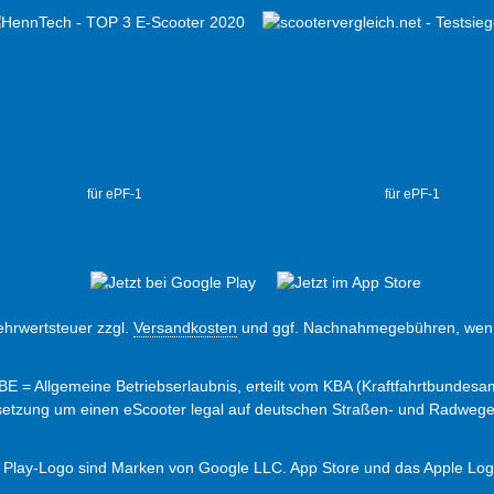
für ePF-1
für ePF-1
Mehrwertsteuer zzgl.
Versandkosten
und ggf. Nachnahmegebühren, wenn
ABE = Allgemeine Betriebserlaubnis, erteilt vom KBA (Kraftfahrtbundesam
ssetzung um einen eScooter legal auf deutschen Straßen- und Radweg
 Play-Logo sind Marken von Google LLC. App Store und das Apple Logo