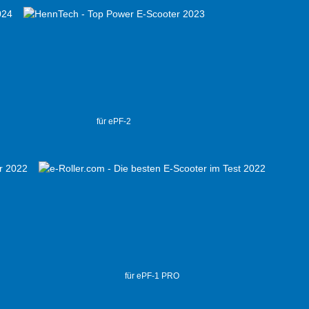
für ePF-2
für ePF-1 PRO