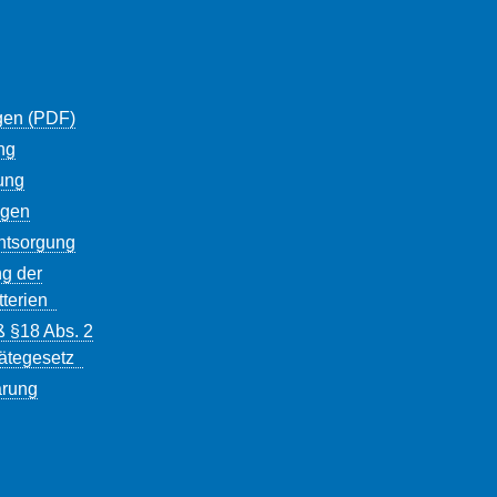
gen (PDF)
ng
ung
ngen
entsorgung
g der
tterien
ß §18 Abs. 2
rätegesetz
ärung