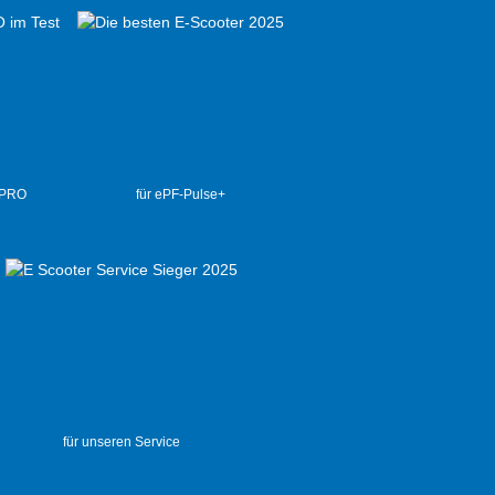
 PRO
für ePF-Pulse+
für unseren Service