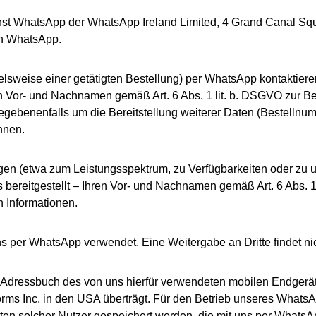
nst WhatsApp der WhatsApp Ireland Limited, 4 Grand Canal Squa
on WhatsApp.
ielsweise einer getätigten Bestellung) per WhatsApp kontaktie
ren Vor- und Nachnamen gemäß Art. 6 Abs. 1 lit. b. DSGVO zur B
ebenenfalls um die Bereitstellung weiterer Daten (Bestellnum
nnen.
n (etwa zum Leistungsspektrum, zu Verfügbarkeiten oder zu un
bereitgestellt – Ihren Vor- und Nachnamen gemäß Art. 6 Abs. 1 
n Informationen.
s per WhatsApp verwendet. Eine Weitergabe an Dritte findet nich
s Adressbuch des von uns hierfür verwendeten mobilen Endger
orms Inc. in den USA überträgt. Für den Betrieb unseres Whats
n solcher Nutzer gespeichert werden, die mit uns per WhatsApp