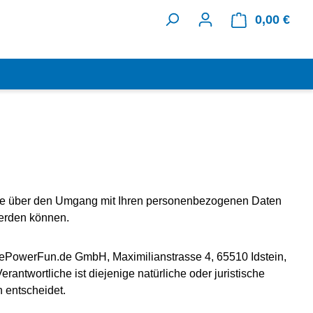
0,00 €
Ware
 Sie über den Umgang mit Ihren personenbezogenen Daten
werden können.
 ePowerFun.de GmbH, Maximilianstrasse 4, 65510 Idstein,
ntwortliche ist diejenige natürliche oder juristische
 entscheidet.