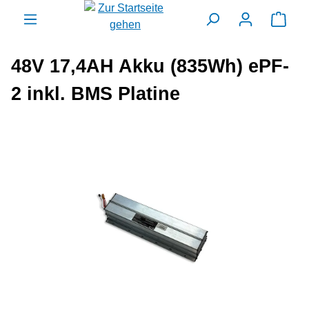
alt springen
Ware
48V 17,4AH Akku (835Wh) ePF-
2 inkl. BMS Platine
Bildergalerie überspringen