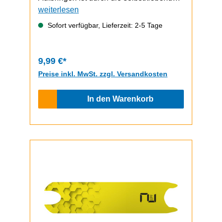
Unterseite schnell und einfach
weiterlesen
durchzuführen.Video zum Griptape-
Sofort verfügbar, Lieferzeit: 2-5 Tage
Wechsel (zeigt einen ePF-1, funktioniert
bem ePF-2 aber gleich)
9,99 €*
Preise inkl. MwSt. zzgl. Versandkosten
In den Warenkorb