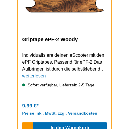
Griptape ePF-2 Woody
Individualisiere deinen eScooter mit den
ePF Griptapes. Passend für ePF-2.Das
Aufbringen ist durch die selbstklebende
Unterseite schnell und einfach
weiterlesen
durchzuführen.Video zum Griptape-
Sofort verfügbar, Lieferzeit: 2-5 Tage
Wechsel (zeigt einen ePF-1, funktioniert
bem ePF-2 aber gleich)
9,99 €*
Preise inkl. MwSt. zzgl. Versandkosten
In den Warenkorb