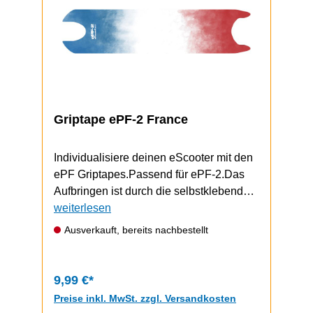
Griptape ePF-2 France
Individualisiere deinen eScooter mit den
ePF Griptapes.Passend für ePF-2.Das
Aufbringen ist durch die selbstklebende
Unterseite schnell und einfach
weiterlesen
durchzuführen.Video zum Griptape-
Ausverkauft, bereits nachbestellt
Wechsel (zeigt einen ePF-1, funktioniert
bem ePF-2 aber gleich)
9,99 €*
Preise inkl. MwSt. zzgl. Versandkosten