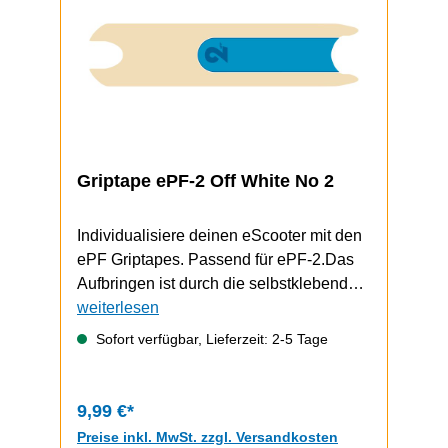
Griptape ePF-2 Off White No 2
Individualisiere deinen eScooter mit den
ePF Griptapes. Passend für ePF-2.Das
Aufbringen ist durch die selbstklebende
Unterseite schnell und einfach
weiterlesen
durchzuführen.Video zum Griptape-
Sofort verfügbar, Lieferzeit: 2-5 Tage
Wechsel (zeigt einen ePF-1, funktioniert
bem ePF-2 aber gleich)
9,99 €*
Preise inkl. MwSt. zzgl. Versandkosten