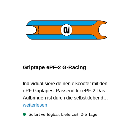
Griptape ePF-2 G-Racing
Individualisiere deinen eScooter mit den
ePF Griptapes. Passend für ePF-2.Das
Aufbringen ist durch die selbstklebende
Unterseite schnell und einfach
weiterlesen
durchzuführen.Video zum Griptape-
Sofort verfügbar, Lieferzeit: 2-5 Tage
Wechsel (zeigt einen ePF-1, funktioniert
bem ePF-2 aber gleich)