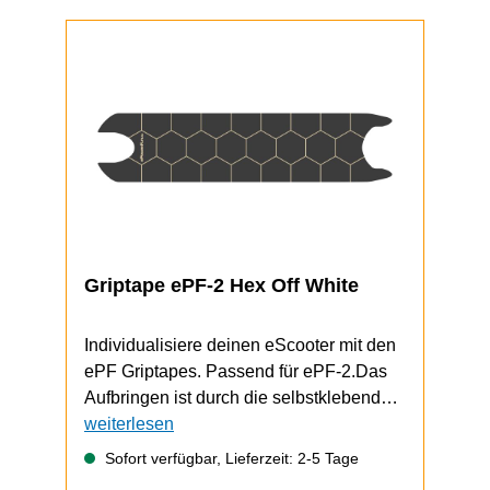
Griptape ePF-2 Hex Off White
Individualisiere deinen eScooter mit den
ePF Griptapes. Passend für ePF-2.Das
Aufbringen ist durch die selbstklebende
Unterseite schnell und einfach
weiterlesen
durchzuführen.Video zum Griptape-
Sofort verfügbar, Lieferzeit: 2-5 Tage
Wechsel (zeigt einen ePF-1, funktioniert