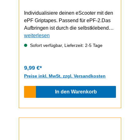
Individualisiere deinen eScooter mit den
ePF Griptapes. Passend für ePF-2.Das
Aufbringen ist durch die selbstklebende
Unterseite schnell und einfach
weiterlesen
durchzuführen.Video zum Griptape-
Sofort verfügbar, Lieferzeit: 2-5 Tage
Wechsel (zeigt einen ePF-1, funktioniert
bem ePF-2 aber gleich)
9,99 €*
Preise inkl. MwSt. zzgl. Versandkosten
In den Warenkorb