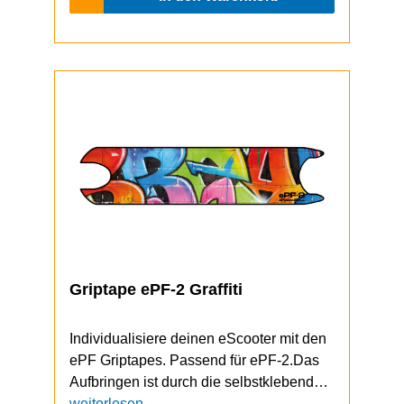
Griptape ePF-2 Graffiti
Individualisiere deinen eScooter mit den
ePF Griptapes. Passend für ePF-2.Das
Aufbringen ist durch die selbstklebende
Unterseite schnell und einfach
weiterlesen