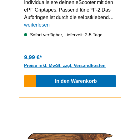
Individualisiere deinen eScooter mit den
ePF Griptapes. Passend für ePF-2.Das
Aufbringen ist durch die selbstklebende
Unterseite schnell und einfach
weiterlesen
durchzuführen.Video zum Griptape-
Sofort verfügbar, Lieferzeit: 2-5 Tage
Wechsel (zeigt einen ePF-1, funktioniert
bem ePF-2 aber gleich)
9,99 €*
Preise inkl. MwSt. zzgl. Versandkosten
In den Warenkorb