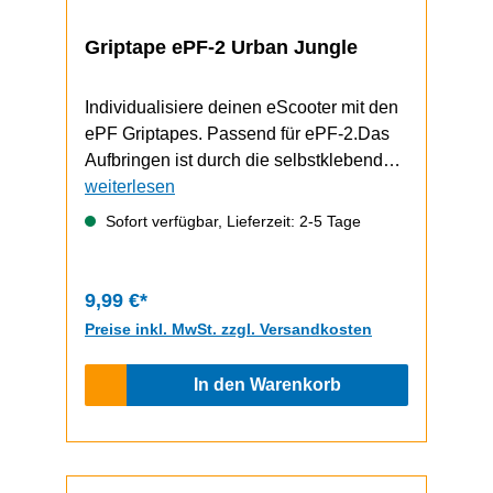
Griptape ePF-2 Urban Jungle
Individualisiere deinen eScooter mit den
ePF Griptapes. Passend für ePF-2.Das
Aufbringen ist durch die selbstklebende
Unterseite schnell und einfach
weiterlesen
durchzuführen.Video zum Griptape-
Sofort verfügbar, Lieferzeit: 2-5 Tage
Wechsel (zeigt einen ePF-1, funktioniert
bem ePF-2 aber gleich)
9,99 €*
Preise inkl. MwSt. zzgl. Versandkosten
In den Warenkorb