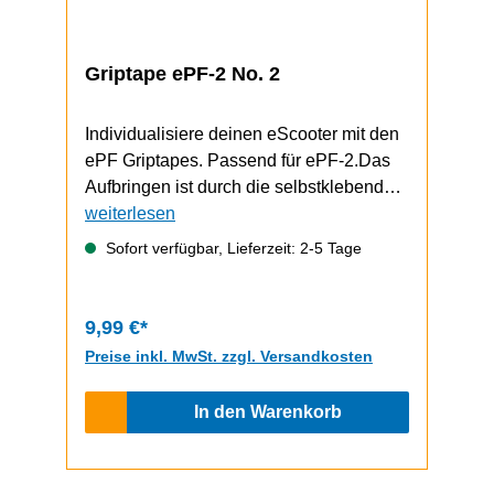
Griptape ePF-2 No. 2
Individualisiere deinen eScooter mit den
ePF Griptapes. Passend für ePF-2.Das
Aufbringen ist durch die selbstklebende
Unterseite schnell und einfach
weiterlesen
durchzuführen.Video zum Griptape-
Sofort verfügbar, Lieferzeit: 2-5 Tage
Wechsel (zeigt einen ePF-1, funktioniert
bem ePF-2 aber gleich)
9,99 €*
Preise inkl. MwSt. zzgl. Versandkosten
In den Warenkorb