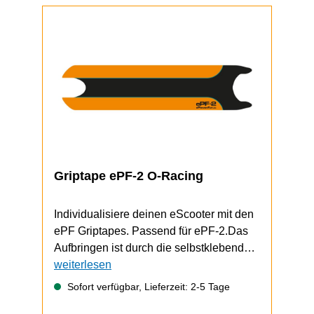
Griptape ePF-2 O-Racing
Individualisiere deinen eScooter mit den
ePF Griptapes. Passend für ePF-2.Das
Aufbringen ist durch die selbstklebende
Unterseite schnell und einfach
weiterlesen
durchzuführen.Video zum Griptape-
Sofort verfügbar, Lieferzeit: 2-5 Tage
Wechsel (zeigt einen ePF-1, funktioniert