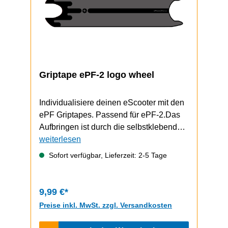
Griptape ePF-2 logo wheel
Individualisiere deinen eScooter mit den
ePF Griptapes. Passend für ePF-2.Das
Aufbringen ist durch die selbstklebende
Unterseite schnell und einfach
weiterlesen
durchzuführen.Video zum Griptape-
Sofort verfügbar, Lieferzeit: 2-5 Tage
Wechsel (zeigt einen ePF-1, funktioniert
bem ePF-2 aber gleich)
9,99 €*
Preise inkl. MwSt. zzgl. Versandkosten