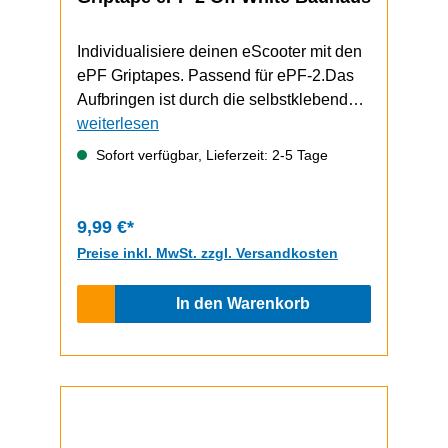
Individualisiere deinen eScooter mit den
ePF Griptapes. Passend für ePF-2.Das
Aufbringen ist durch die selbstklebende
Unterseite schnell und einfach
weiterlesen
durchzuführen.Video zum Griptape-
Sofort verfügbar, Lieferzeit: 2-5 Tage
Wechsel (zeigt einen ePF-1, funktioniert
bem ePF-2 aber gleich)
9,99 €*
Preise inkl. MwSt. zzgl. Versandkosten
In den Warenkorb