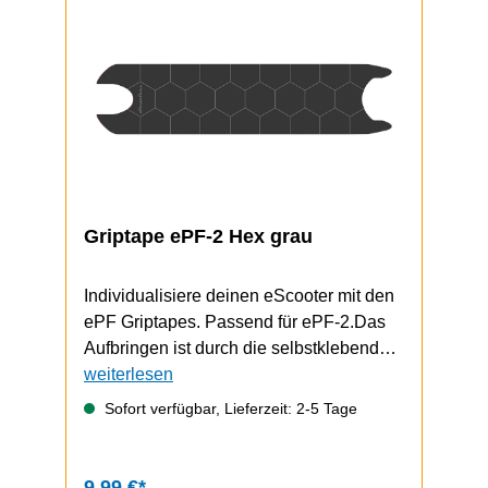
Griptape ePF-2 Hex grau
Individualisiere deinen eScooter mit den
ePF Griptapes. Passend für ePF-2.Das
Aufbringen ist durch die selbstklebende
Unterseite schnell und einfach
weiterlesen
durchzuführen.Video zum Griptape-
Sofort verfügbar, Lieferzeit: 2-5 Tage
Wechsel (zeigt einen ePF-1, funktioniert
bem ePF-2 aber gleich)
9,99 €*