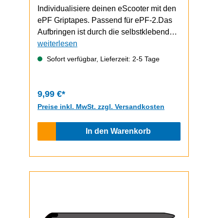
Individualisiere deinen eScooter mit den
ePF Griptapes. Passend für ePF-2.Das
Aufbringen ist durch die selbstklebende
Unterseite schnell und einfach
weiterlesen
durchzuführen.Video zum Griptape-
Sofort verfügbar, Lieferzeit: 2-5 Tage
Wechsel (zeigt einen ePF-1, funktioniert
bem ePF-2 aber gleich)
9,99 €*
Preise inkl. MwSt. zzgl. Versandkosten
In den Warenkorb