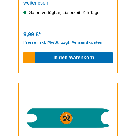
Unterseite schnell und einfach
weiterlesen
durchzuführen.Video zum Griptape-
Sofort verfügbar, Lieferzeit: 2-5 Tage
Wechsel (zeigt einen ePF-1, funktioniert
bem ePF-2 aber gleich)
9,99 €*
Preise inkl. MwSt. zzgl. Versandkosten
In den Warenkorb