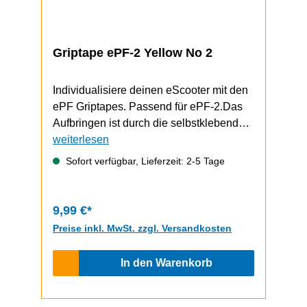
Griptape ePF-2 Yellow No 2
Individualisiere deinen eScooter mit den
ePF Griptapes. Passend für ePF-2.Das
Aufbringen ist durch die selbstklebende
Unterseite schnell und einfach
weiterlesen
durchzuführen.Video zum Griptape-
Sofort verfügbar, Lieferzeit: 2-5 Tage
Wechsel (zeigt einen ePF-1, funktioniert
bem ePF-2 aber gleich)
9,99 €*
Preise inkl. MwSt. zzgl. Versandkosten
In den Warenkorb