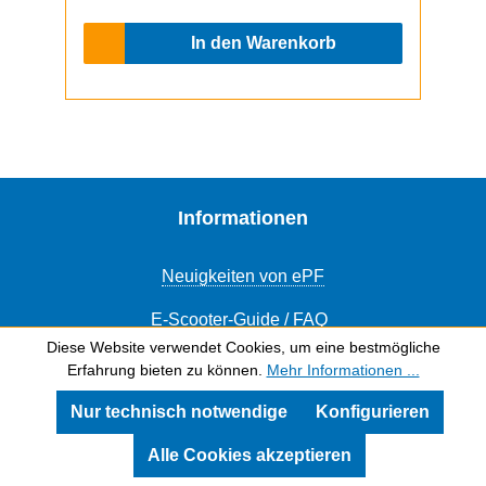
In den Warenkorb
Informationen
Neuigkeiten von ePF
E-Scooter-Guide / FAQ
Diese Website verwendet Cookies, um eine bestmögliche
Versandkosten & Zahlungsmethoden
Erfahrung bieten zu können.
Mehr Informationen ...
Versicherungsvergleich
Nur technisch notwendige
Konfigurieren
Wartung des eScooters
Alle Cookies akzeptieren