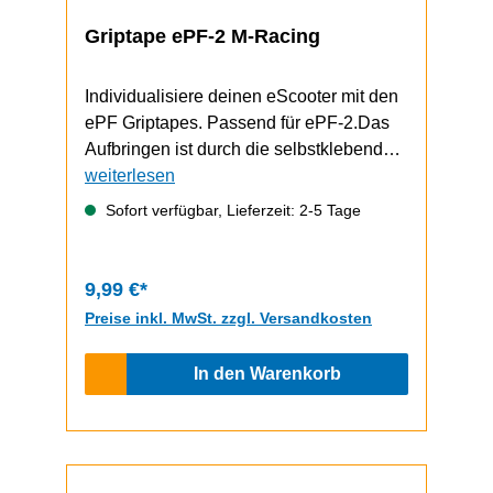
Griptape ePF-2 M-Racing
Individualisiere deinen eScooter mit den
ePF Griptapes. Passend für ePF-2.Das
Aufbringen ist durch die selbstklebende
Unterseite schnell und einfach
weiterlesen
durchzuführen.Video zum Griptape-
Sofort verfügbar, Lieferzeit: 2-5 Tage
Wechsel (zeigt einen ePF-1, funktioniert
bem ePF-2 aber gleich)
9,99 €*
Preise inkl. MwSt. zzgl. Versandkosten
In den Warenkorb