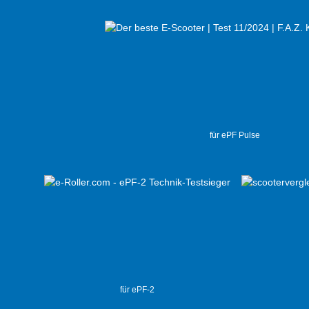
für ePF Pulse
für ePF-2