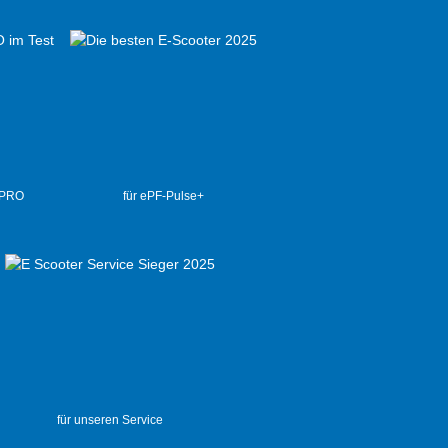
 PRO
für ePF-Pulse+
für unseren Service