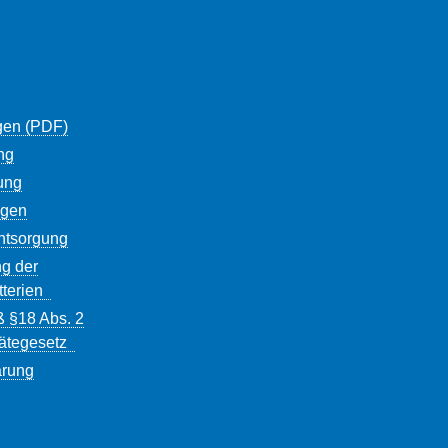
gen (PDF)
ng
ung
ngen
entsorgung
g der
tterien
ß §18 Abs. 2
rätegesetz
ärung