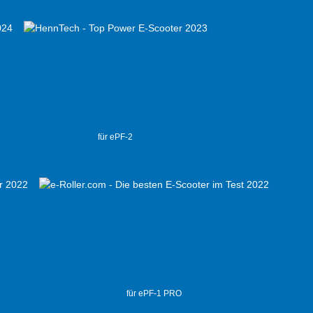
für ePF-2
für ePF-1 PRO