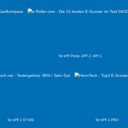
für ePF Pulse, ePF-2, ePF-1
für ePF-2 XT 600
für ePF-1 PRO