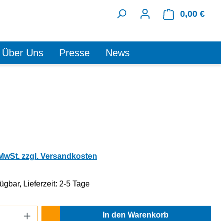
0,00 €
Ware
Über Uns
Presse
News
 MwSt. zzgl. Versandkosten
ügbar, Lieferzeit: 2-5 Tage
Anzahl: Gib den gewünschten Wert ein oder
In den Warenkorb