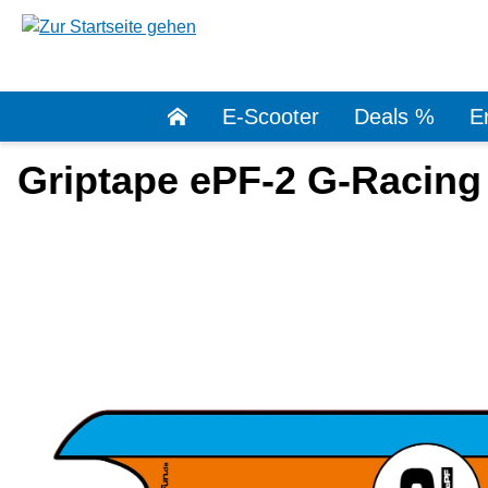
springen
Zur Hauptnavigation springen
E-Scooter
Deals %
Er
Griptape ePF-2 G-Racing
Bildergalerie überspringen