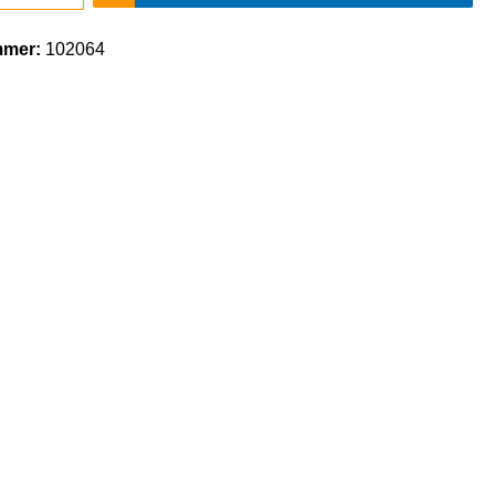
mmer:
102064