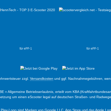
für ePF-1
für ePF-1
Mehrwertsteuer zzgl.
Versandkosten
und ggf. Nachnahmegebühren, wenn
ABE = Allgemeine Betriebserlaubnis, erteilt vom KBA (Kraftfahrtbundesam
ssetzung um einen eScooter legal auf deutschen Straßen- und Radweg
 Play-Logo sind Marken von Google LLC. App Store und das Apple Logo