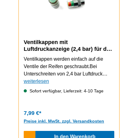
Ventilkappen mit
Luftdruckanzeige (2,4 bar) für den
ePF-2
Ventilkappen werden einfach auf die
Ventile der Reifen geschraubt.Bei
Unterschreiten von 2,4 bar Luftdruck
weist die Kappe durch eine rote Anzeige
weiterlesen
auf einen zu niedrigen Luftdruck
Sofort verfügbar, Lieferzeit: 4-10 Tage
hin.Passt vorne und hinten auf den ePF-2
mit SchlauchreifenPasst nicht beim ePF-
PULSEPasst nicht beim ePF-2 mit
7,99 €*
Tubeless-Umbau2 Stück
Preise inkl. MwSt. zzgl. Versandkosten
In den Warenkorb