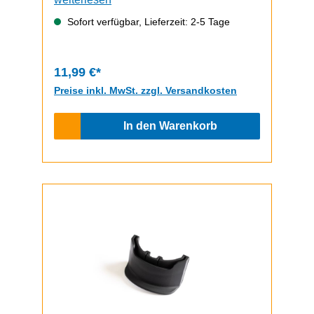
12mm. Das Werkzeug erleichtert das
Sofort verfügbar, Lieferzeit: 2-5 Tage
Abdrehen der Überwurfmutter des
hinteren Reifenventils. Sollte der Artikel
einmal ausverkauft sein (wir drehen die
11,99 €*
Nuss selbst ab) kann alternativ versucht
Preise inkl. MwSt. zzgl. Versandkosten
werden, mit einer Spitzzange oder zwei
Schlitzschraubendrehern die Mutter
In den Warenkorb
vorsichtig vom Ventil zu drehen.