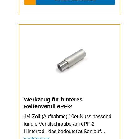
Werkzeug für hinteres
Reifenventil ePF-2
1/4 Zoll (Aufnahme) 10er Nuss passend
für die Ventilschraube am ePF-2
Hinterrad - das bedeutet außen auf
12,3mm abgedreht auf einer Länge von
weiterlesen