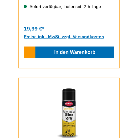
der Schrauben, z.b bei Bordsteinkontakt.
Sofort verfügbar, Lieferzeit: 2-5 Tage
3mm Dicke mit versenkten Schrauben.
Senkkopfschrauben enthalten.Passt für
den ePF-2HINWEIS: Um den
19,99 €*
Unterbodenschutz zu einem günstigen
Preise inkl. MwSt. zzgl. Versandkosten
Preis anbieten zu können, ist dieser aus
unbehandelten Aluminiumplatten
In den Warenkorb
gefertigt und hat dementsrechend ein
raues Finish. Es können Kratzer
vorhanden sein. Als Unterbodenschutz ist
ein Verkratzen bei Verwendung ohnehin
zu erwarten.