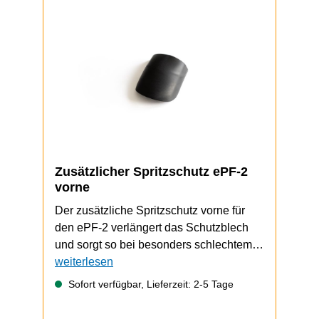
Zusätzlicher Spritzschutz ePF-2
vorne
Der zusätzliche Spritzschutz vorne für
den ePF-2 verlängert das Schutzblech
und sorgt so bei besonders schlechtem
Wetter für zusätzlichen Schutz vor
weiterlesen
Spritzwasser. Der Spritzschutz wird
Sofort verfügbar, Lieferzeit: 2-5 Tage
einfach auf das Schutzblech aufgesteckt.