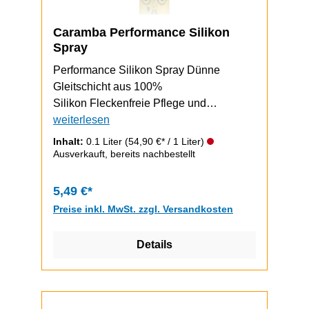
Caramba Performance Silikon
Spray
Performance Silikon Spray Dünne
Gleitschicht aus 100%
Silikon Fleckenfreie Pflege und
Schmierung von beweglichen
weiterlesen
Teilen Korrosionsschützendfarblos und
Inhalt:
0.1 Liter
(54,90 €* / 1 Liter)
geruchsarmstoppt lästige Quietsch- und
Ausverkauft, bereits nachbestellt
Knarzgeräuscheschützt Gummi vor
frühzeitigem Altern und Metall vor
5,49 €*
Abnutzung und KorrosionInhalt: 100ml =
Preise inkl. MwSt. zzgl. Versandkosten
0,1l
Details