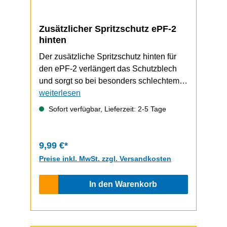
Zusätzlicher Spritzschutz ePF-2
hinten
Der zusätzliche Spritzschutz hinten für
den ePF-2 verlängert das Schutzblech
und sorgt so bei besonders schlechtem
Wetter für zusätzlichen Schutz vor
weiterlesen
Spritzwasser. Der Spritzschutz wird
Sofort verfügbar, Lieferzeit: 2-5 Tage
einfach auf das Schutzblech aufgesteckt.
9,99 €*
Preise inkl. MwSt. zzgl. Versandkosten
In den Warenkorb