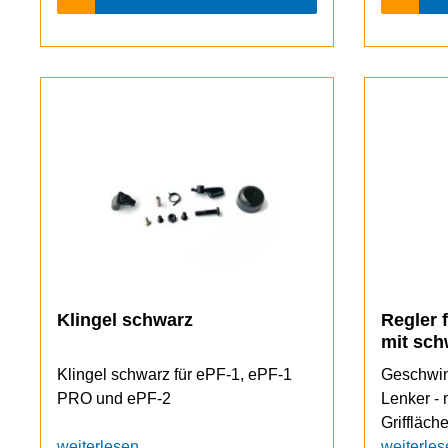
Klingel schwarz
Regler 
mit sch
Klingel schwarz für ePF-1, ePF-1
Geschwin
PRO und ePF-2
Lenker - 
Griffläch
weiterlesen
PRO, eP
weiterles