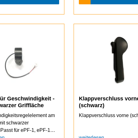
für Geschwindigkeit -
Klappverschluss vorn
warzer Griffläche
(schwarz)
digkeitsregelelement am
Klappverschluss vorne (sc
mit schwarzer
ePasst für ePF-1, ePF-1
F-2 und ePF-2 PRO
en
weiterlesen