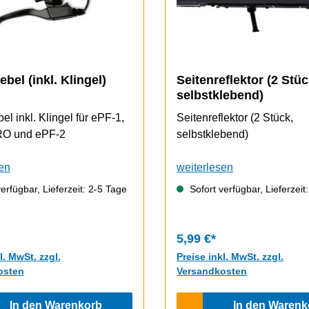
bel (inkl. Klingel)
Seitenreflektor (2 Stüc
selbstklebend)
l inkl. Klingel für ePF-1,
Seitenreflektor (2 Stück,
RO und ePF-2
selbstklebend)
en
weiterlesen
erfügbar, Lieferzeit: 2-5 Tage
Sofort verfügbar, Lieferzeit
5,99 €*
l. MwSt. zzgl.
Preise inkl. MwSt. zzgl.
osten
Versandkosten
In den Warenkorb
In den Warenk