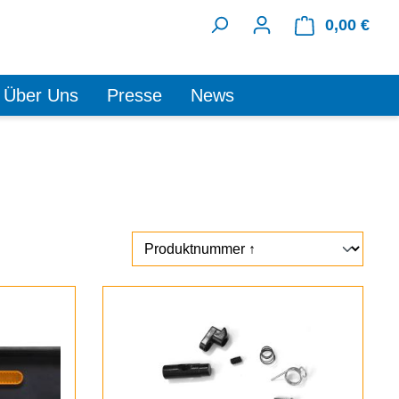
0,00 €
Ware
Über Uns
Presse
News