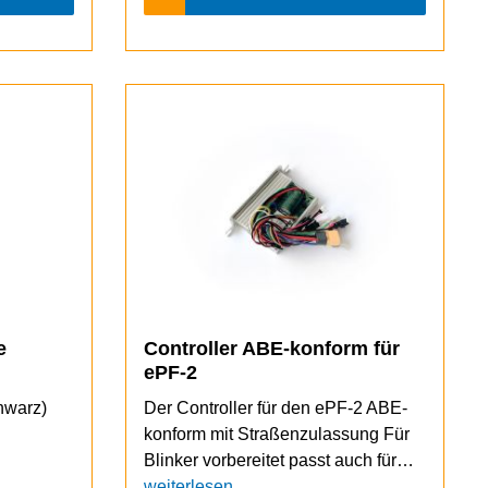
e
Controller ABE-konform für
ePF-2
hwarz)
Der Controller für den ePF-2 ABE-
konform mit Straßenzulassung Für
Blinker vorbereitet passt auch für
ePF-2 ohne Blinker
weiterlesen