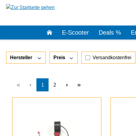
springen
Zur Hauptnavigation springen
E-Scooter
Deals %
Er
Filter hinzufügen: V
Hersteller
Preis
Versandkostenfrei
Seite
Seite
1
2