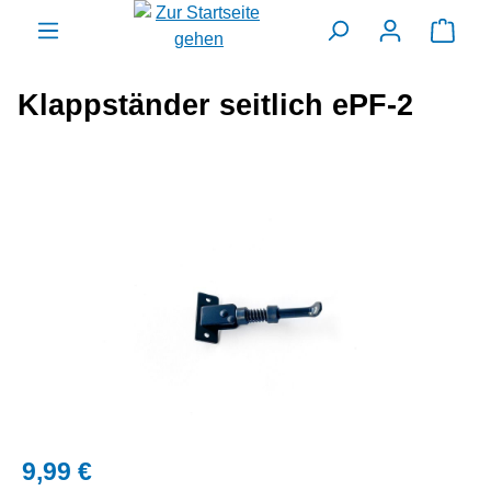
alt springen
Ware
Klappständer seitlich ePF-2
Bildergalerie überspringen
9,99 €