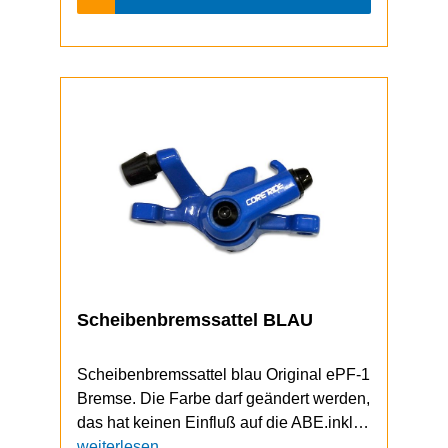
Scheibenbremssattel BLAU
Scheibenbremssattel blau Original ePF-1
Bremse. Die Farbe darf geändert werden,
das hat keinen Einfluß auf die ABE.inkl.
Belägeohne Bremsscheibefür ePF-1 une
weiterlesen