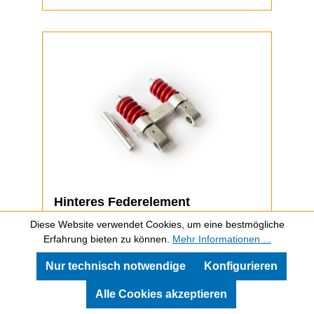
Hinteres Federelement
Diese Website verwendet Cookies, um eine bestmögliche
Erfahrung bieten zu können.
Mehr Informationen ...
Hinteres Federelement für ePF-1 und
ePF-1 PRO
Nur technisch notwendige
Konfigurieren
weiterlesen
Alle Cookies akzeptieren
Sofort verfügbar, Lieferzeit: 2-5 Tage