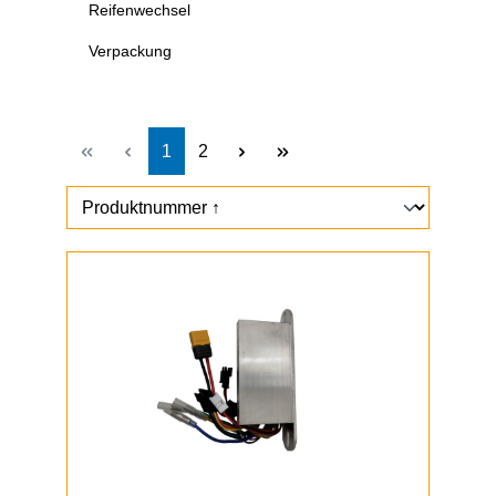
Reifenwechsel
Verpackung
Seite
Seite
1
2