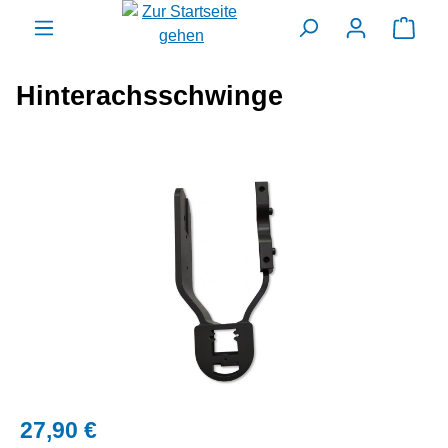
alt springen
Ware
Hinterachsschwinge
Bildergalerie überspringen
27,90 €