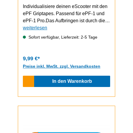
Individualisiere deinen eScooter mit den
ePF Griptapes. Passend für ePF-1 und
ePF-1 Pro.Das Aufbringen ist durch die
selbstklebende Unterseite schnell und
weiterlesen
einfach durchzuführen.ePF-1 / ePF-1
Sofort verfügbar, Lieferzeit: 2-5 Tage
PRO Video zum Griptape-Wechsel
9,99 €*
Preise inkl. MwSt. zzgl. Versandkosten
In den Warenkorb