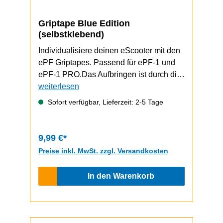
Griptape Blue Edition
(selbstklebend)
Individualisiere deinen eScooter mit den
ePF Griptapes. Passend für ePF-1 und
ePF-1 PRO.Das Aufbringen ist durch die
selbstklebende Unterseite schnell und
weiterlesen
einfach durchzuführen.ePF-1 / ePF-1
Sofort verfügbar, Lieferzeit: 2-5 Tage
PRO Video zum Griptape-Wechsel
9,99 €*
Preise inkl. MwSt. zzgl. Versandkosten
In den Warenkorb