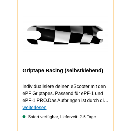
Griptape Racing (selbstklebend)
Individualisiere deinen eScooter mit den
ePF Griptapes. Passend für ePF-1 und
ePF-1 PRO.Das Aufbringen ist durch die
selbstklebende Unterseite schnell und
weiterlesen
einfach durchzuführen.ePF-1 / ePF-1
Sofort verfügbar, Lieferzeit: 2-5 Tage
PRO Video zum Griptape-Wechsel