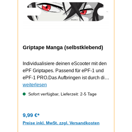
Griptape Manga (selbstklebend)
Individualisiere deinen eScooter mit den
ePF Griptapes. Passend für ePF-1 und
ePF-1 PRO.Das Aufbringen ist durch die
selbstklebende Unterseite schnell und
weiterlesen
einfach durchzuführen.ePF-1 / ePF-1
Sofort verfügbar, Lieferzeit: 2-5 Tage
PRO Video zum Griptape-Wechsel
9,99 €*
Preise inkl. MwSt. zzgl. Versandkosten