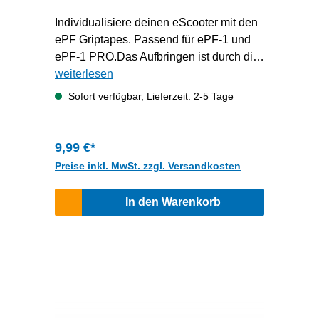
Individualisiere deinen eScooter mit den
ePF Griptapes. Passend für ePF-1 und
ePF-1 PRO.Das Aufbringen ist durch die
selbstklebende Unterseite schnell und
weiterlesen
einfach durchzuführen.ePF-1 / ePF-1
Sofort verfügbar, Lieferzeit: 2-5 Tage
PRO Video zum Griptape-Wechsel
9,99 €*
Preise inkl. MwSt. zzgl. Versandkosten
In den Warenkorb