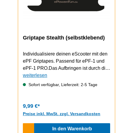
Griptape Stealth (selbstklebend)
Individualisiere deinen eScooter mit den
ePF Griptapes. Passend für ePF-1 und
ePF-1 PRO.Das Aufbringen ist durch die
selbstklebende Unterseite schnell und
weiterlesen
einfach durchzuführen.ePF-1 / ePF-1
Sofort verfügbar, Lieferzeit: 2-5 Tage
PRO Video zum Griptape-Wechsel
9,99 €*
Preise inkl. MwSt. zzgl. Versandkosten
In den Warenkorb