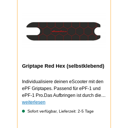
Griptape Red Hex (selbstklebend)
Individualisiere deinen eScooter mit den
ePF Griptapes. Passend für ePF-1 und
ePF-1 Pro.Das Aufbringen ist durch die
selbstklebende Unterseite schnell und
weiterlesen
einfach durchzuführen.ePF-1 / ePF-1
Sofort verfügbar, Lieferzeit: 2-5 Tage
PRO Video zum Griptape-Wechsel