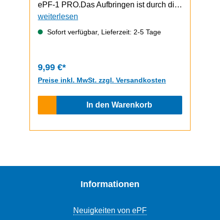
ePF-1 PRO.Das Aufbringen ist durch die
selbstklebende Unterseite schnell und
weiterlesen
einfach durchzuführen.ePF-1 / ePF-1
Sofort verfügbar, Lieferzeit: 2-5 Tage
PRO Video zum Griptape-Wechsel
9,99 €*
Preise inkl. MwSt. zzgl. Versandkosten
In den Warenkorb
Informationen
Neuigkeiten von ePF