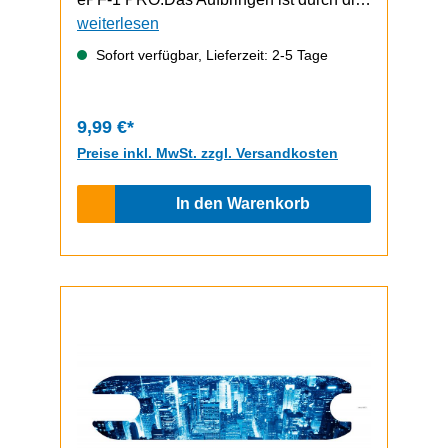
selbstklebende Unterseite schnell und
weiterlesen
einfach durchzuführen.ePF-1 / ePF-1
Sofort verfügbar, Lieferzeit: 2-5 Tage
PRO Video zum Griptape-Wechsel
9,99 €*
Preise inkl. MwSt. zzgl. Versandkosten
In den Warenkorb