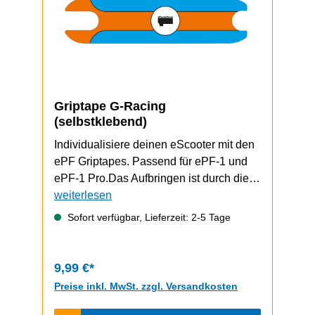
Griptape G-Racing
(selbstklebend)
Individualisiere deinen eScooter mit den
ePF Griptapes. Passend für ePF-1 und
ePF-1 Pro.Das Aufbringen ist durch die
selbstklebende Unterseite schnell und
weiterlesen
einfach durchzuführen.ePF-1 / ePF-1
Sofort verfügbar, Lieferzeit: 2-5 Tage
PRO Video zum Griptape-Wechsel
9,99 €*
Preise inkl. MwSt. zzgl. Versandkosten