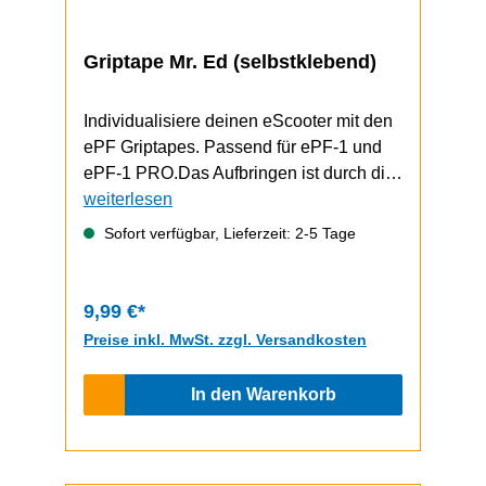
Griptape Mr. Ed (selbstklebend)
Individualisiere deinen eScooter mit den
ePF Griptapes. Passend für ePF-1 und
ePF-1 PRO.Das Aufbringen ist durch die
selbstklebende Unterseite schnell und
weiterlesen
einfach durchzuführen.ePF-1 / ePF-1
Sofort verfügbar, Lieferzeit: 2-5 Tage
PRO Video zum Griptape-Wechsel
9,99 €*
Preise inkl. MwSt. zzgl. Versandkosten
In den Warenkorb