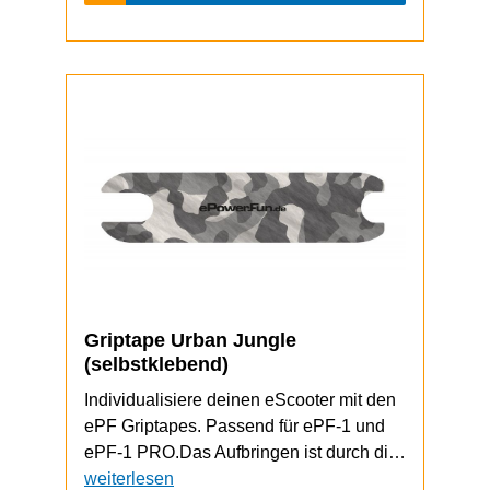
Griptape Urban Jungle
(selbstklebend)
Individualisiere deinen eScooter mit den
ePF Griptapes. Passend für ePF-1 und
ePF-1 PRO.Das Aufbringen ist durch die
selbstklebende Unterseite schnell und
weiterlesen