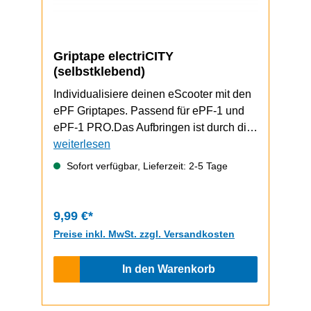
Griptape electriCITY
(selbstklebend)
Individualisiere deinen eScooter mit den
ePF Griptapes. Passend für ePF-1 und
ePF-1 PRO.Das Aufbringen ist durch die
selbstklebende Unterseite schnell und
weiterlesen
einfach durchzuführen.ePF-1 / ePF-1
Sofort verfügbar, Lieferzeit: 2-5 Tage
PRO Video zum Griptape-Wechsel
9,99 €*
Preise inkl. MwSt. zzgl. Versandkosten
In den Warenkorb