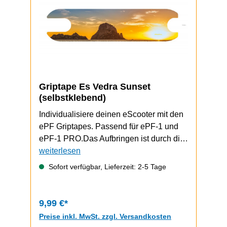
Griptape Es Vedra Sunset
(selbstklebend)
Individualisiere deinen eScooter mit den
ePF Griptapes. Passend für ePF-1 und
ePF-1 PRO.Das Aufbringen ist durch die
selbstklebende Unterseite schnell und
weiterlesen
einfach durchzuführen.ePF-1 / ePF-1
Sofort verfügbar, Lieferzeit: 2-5 Tage
PRO Video zum Griptape-Wechsel
9,99 €*
Preise inkl. MwSt. zzgl. Versandkosten