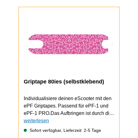
Griptape 80ies (selbstklebend)
Individualisiere deinen eScooter mit den
ePF Griptapes. Passend für ePF-1 und
ePF-1 PRO.Das Aufbringen ist durch die
selbstklebende Unterseite schnell und
weiterlesen
einfach durchzuführen.ePF-1 / ePF-1
Sofort verfügbar, Lieferzeit: 2-5 Tage
PRO Video zum Griptape-Wechsel