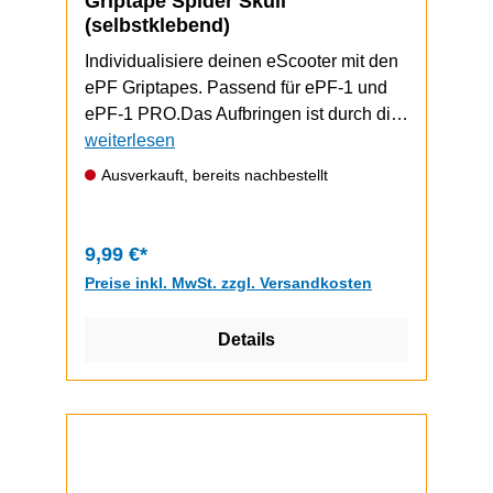
Griptape Spider Skull
(selbstklebend)
Individualisiere deinen eScooter mit den
ePF Griptapes. Passend für ePF-1 und
ePF-1 PRO.Das Aufbringen ist durch die
selbstklebende Unterseite schnell und
weiterlesen
einfach durchzuführen.ePF-1 / ePF-1
Ausverkauft, bereits nachbestellt
PRO Video zum Griptape-Wechsel
9,99 €*
Preise inkl. MwSt. zzgl. Versandkosten
Details