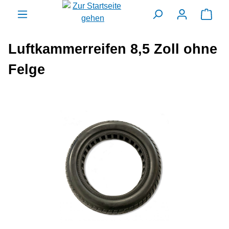
alt springen
Ware
Luftkammerreifen 8,5 Zoll ohne
Felge
Bildergalerie überspringen