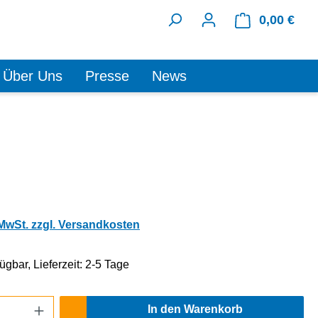
0,00 €
Ware
Über Uns
Presse
News
 MwSt. zzgl. Versandkosten
ügbar, Lieferzeit: 2-5 Tage
Anzahl: Gib den gewünschten Wert ein oder
In den Warenkorb