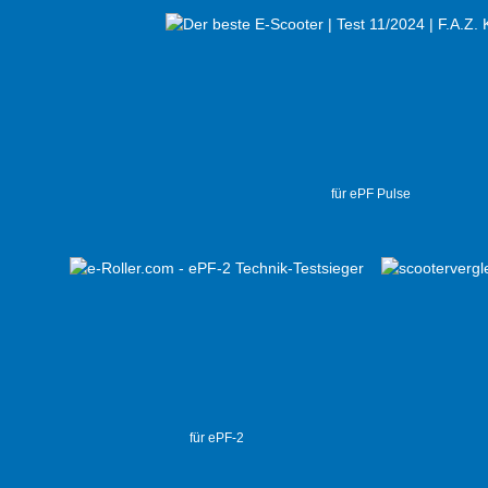
für ePF Pulse
für ePF-2