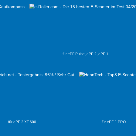
für ePF Pulse, ePF-2, ePF-1
für ePF-2 XT 600
für ePF-1 PRO