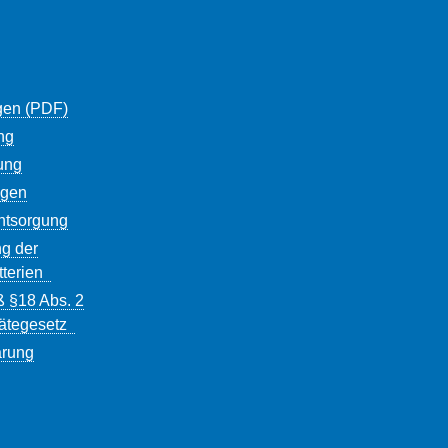
gen (PDF)
ng
ung
ngen
entsorgung
g der
tterien
ß §18 Abs. 2
rätegesetz
ärung