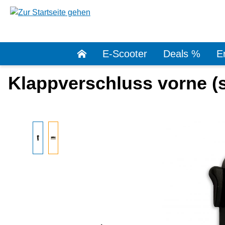
springen
Zur Hauptnavigation springen
E-Scooter
Deals %
Er
Klappverschluss vorne (
Bildergalerie überspringen