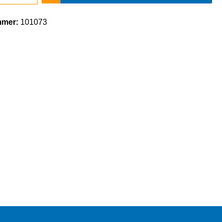
mmer:
101073