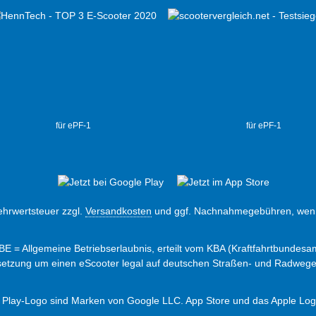
für ePF-1
für ePF-1
Mehrwertsteuer zzgl.
Versandkosten
und ggf. Nachnahmegebühren, wenn
ABE = Allgemeine Betriebserlaubnis, erteilt vom KBA (Kraftfahrtbundesam
ssetzung um einen eScooter legal auf deutschen Straßen- und Radweg
 Play-Logo sind Marken von Google LLC. App Store und das Apple Logo