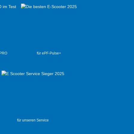
 PRO
für ePF-Pulse+
für unseren Service