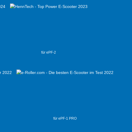
für ePF-2
für ePF-1 PRO