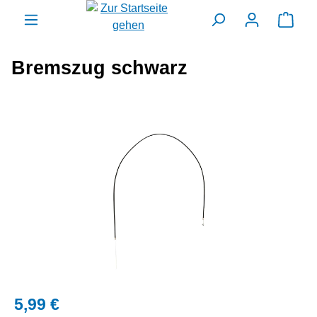
alt springen
Ware
Bremszug schwarz
Bildergalerie überspringen
5,99 €