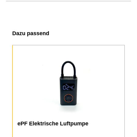
Produktgalerie überspringen
Dazu passend
ePF Elektrische Luftpumpe