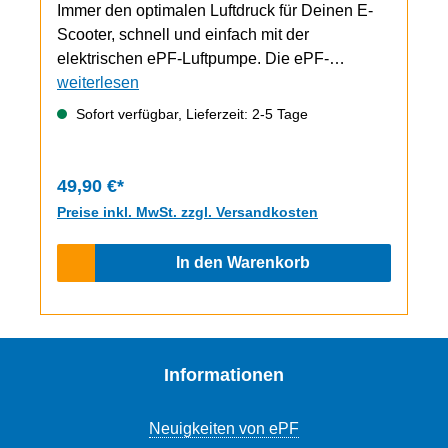
Immer den optimalen Luftdruck für Deinen E-
Scooter, schnell und einfach mit der
elektrischen ePF-Luftpumpe. Die ePF-
Luftpumpe lässt sich besonders leicht und
weiterlesen
einfach an das Ventil Deines ePF E-
Sofort verfügbar, Lieferzeit: 2-5 Tage
Scooterreifen anschließen. Mit dem starken
Kompressor ist der Reifen schnell auf den
gewünschten Luftdruck
49,90 €*
aufgepumpt. Wiederaufladbar über USB-C
Preise inkl. MwSt. zzgl. Versandkosten
Anschluss. Klein und leicht - ideal auch für
unterwegs. Auch für Fahrrad, Auto oder Bälle
In den Warenkorb
geeignet.Für AV oder SV VentileTechnische
Daten:Nennspannung: 7,4 V Ladespannung: 5
V Akku: 2,5 Ah (18,5 Wh)Luftdruckbereich: 0,2 -
10,3 bar (3 - 150 psi) Lieferumfang: Elektrische
Akku-Luftpumpe Presta-
Informationen
Ventiladapter Aufpumpnadel USB Ladekabel
Neuigkeiten von ePF