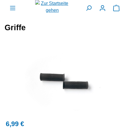
alt springen
Ware
Griffe
Bildergalerie überspringen
6,99 €