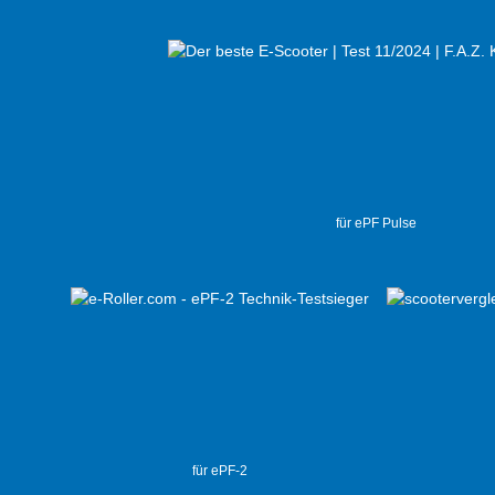
für ePF Pulse
für ePF-2