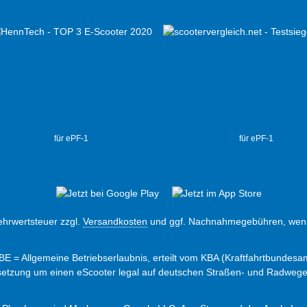
für ePF-1
für ePF-1
Mehrwertsteuer zzgl.
Versandkosten
und ggf. Nachnahmegebühren, wenn
ABE = Allgemeine Betriebserlaubnis, erteilt vom KBA (Kraftfahrtbundesam
ssetzung um einen eScooter legal auf deutschen Straßen- und Radweg