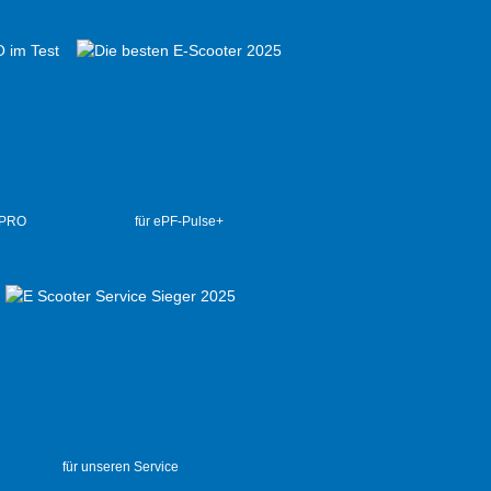
 PRO
für ePF-Pulse+
für unseren Service