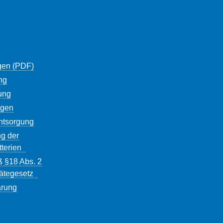
gen (PDF)
ng
ung
ngen
entsorgung
g der
tterien
ß §18 Abs. 2
rätegesetz
ärung