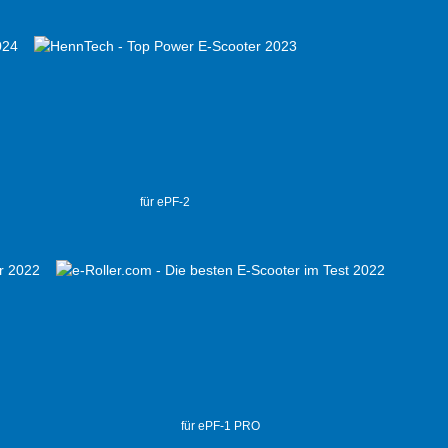
für ePF-2
für ePF-1 PRO