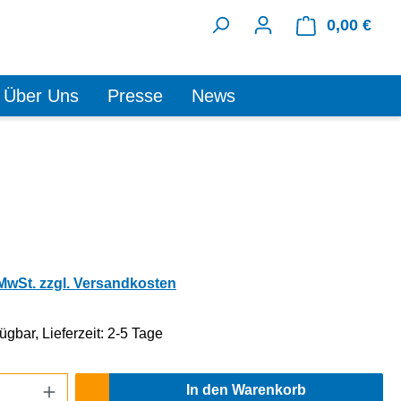
0,00 €
Ware
Über Uns
Presse
News
 MwSt. zzgl. Versandkosten
ügbar, Lieferzeit: 2-5 Tage
Anzahl: Gib den gewünschten Wert ein oder
In den Warenkorb