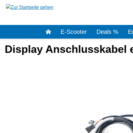
springen
Zur Hauptnavigation springen
E-Scooter
Deals %
Er
Display Anschlusskabel 
Bildergalerie überspringen