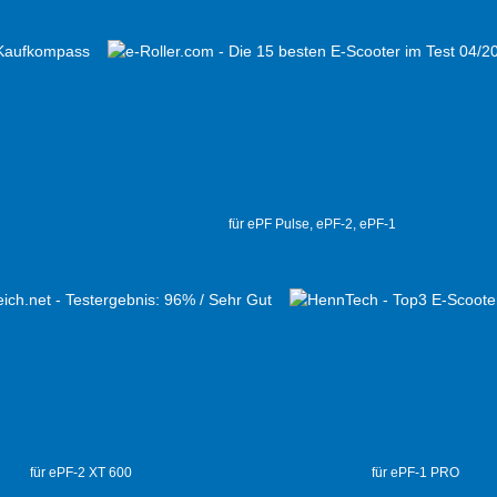
für ePF Pulse, ePF-2, ePF-1
für ePF-2 XT 600
für ePF-1 PRO