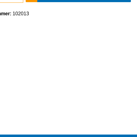
mmer:
102013