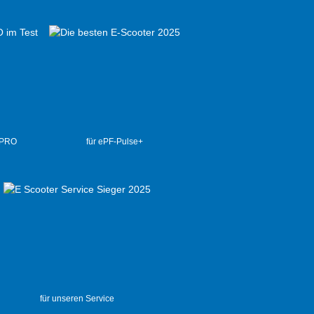
 PRO
für ePF-Pulse+
für unseren Service