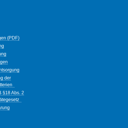
gen (PDF)
ng
ung
ngen
entsorgung
g der
tterien
ß §18 Abs. 2
rätegesetz
ärung