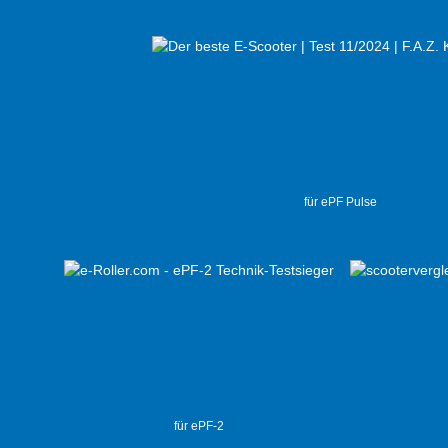
für ePF Pulse
für ePF-2