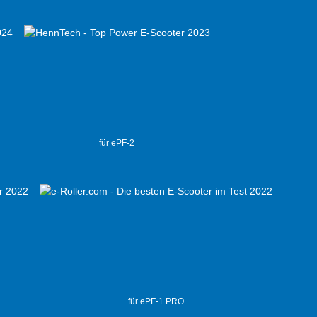
für ePF-2
für ePF-1 PRO