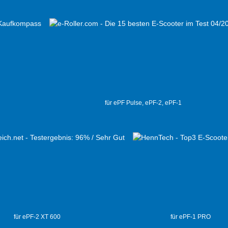
für ePF Pulse, ePF-2, ePF-1
für ePF-2 XT 600
für ePF-1 PRO