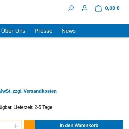
0,00 €
Ware
Über Uns
Presse
News
 MwSt. zzgl. Versandkosten
ügbar, Lieferzeit: 2-5 Tage
Anzahl: Gib den gewünschten Wert ein oder
In den Warenkorb