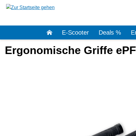
springen
Zur Hauptnavigation springen
E-Scooter
Deals %
Er
Ergonomische Griffe ePF
Bildergalerie überspringen