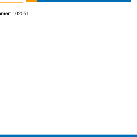
mmer:
102051