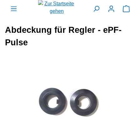
alt springen
Ware
Abdeckung für Regler - ePF-
Pulse
Bildergalerie überspringen