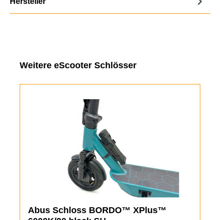
Hersteller
Produktgalerie überspringen
Weitere eScooter Schlösser
Abus Schloss BORDO™ XPlus™