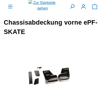
alt springen
Ware
Chassisabdeckung vorne ePF-
SKATE
Bildergalerie überspringen