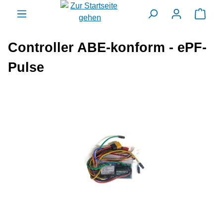
alt springen
Ware
Controller ABE-konform - ePF-
Pulse
Bildergalerie überspringen