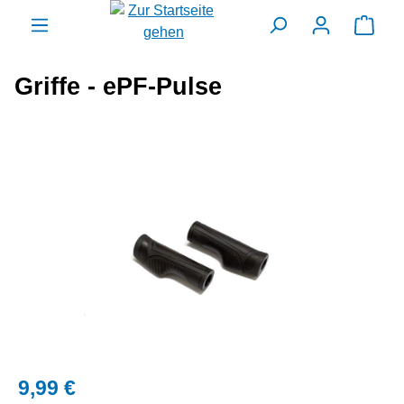
alt springen
Ware
Griffe - ePF-Pulse
Bildergalerie überspringen
9,99 €