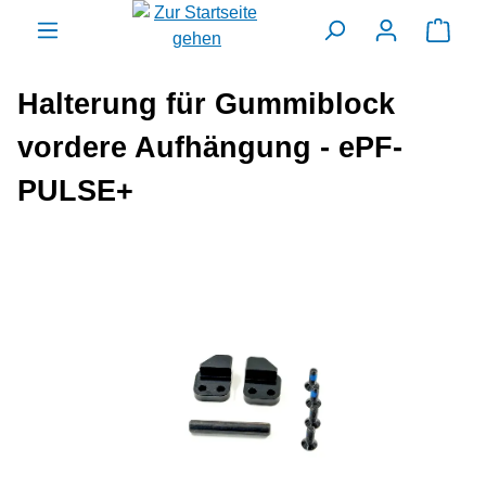
alt springen
Ware
Halterung für Gummiblock
vordere Aufhängung - ePF-
PULSE+
Bildergalerie überspringen