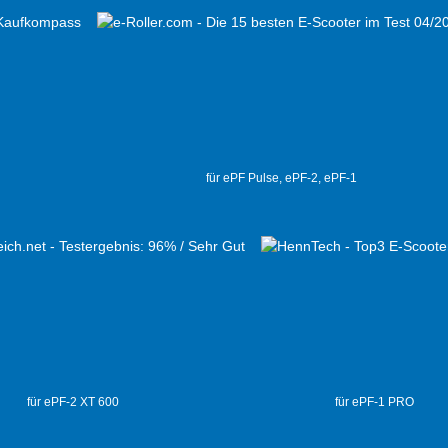
für ePF Pulse, ePF-2, ePF-1
für ePF-2 XT 600
für ePF-1 PRO