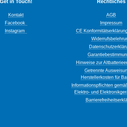
Get in Touch!
Rechtliches
Kontakt
AGB
Facebook
Impressum
Instagram
CE Konformitätserklärun
Widerrufsbelehru
Datenschutzerklär
Garantiebestimmu
Hinweise zur Altbatterie
Getrennte Ausweisun
Herstellerkosten für Ba
Informationspflichten gemä
Elektro- und Elektronikge
Barrierefreiheitserkl