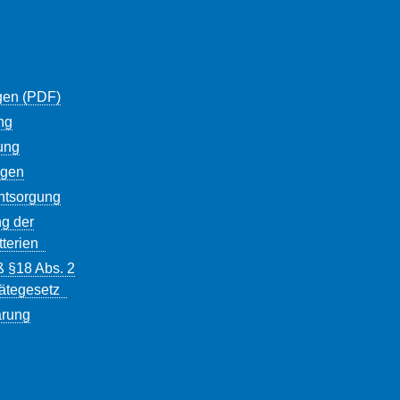
gen (PDF)
ng
ung
ngen
entsorgung
g der
tterien
ß §18 Abs. 2
rätegesetz
ärung