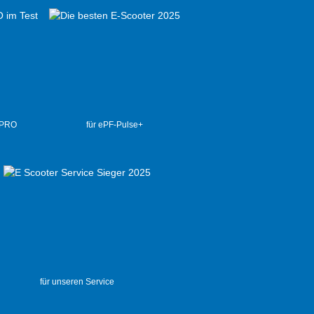
 PRO
für ePF-Pulse+
für unseren Service