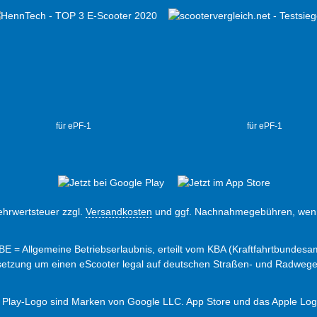
für ePF-1
für ePF-1
Mehrwertsteuer zzgl.
Versandkosten
und ggf. Nachnahmegebühren, wenn
ABE = Allgemeine Betriebserlaubnis, erteilt vom KBA (Kraftfahrtbundesam
ssetzung um einen eScooter legal auf deutschen Straßen- und Radweg
 Play-Logo sind Marken von Google LLC. App Store und das Apple Logo