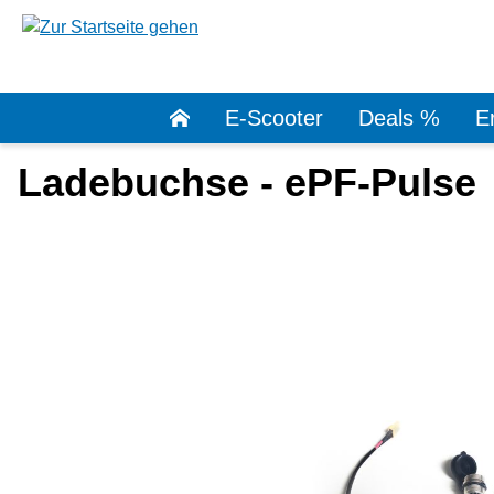
springen
Zur Hauptnavigation springen
E-Scooter
Deals %
Er
Ladebuchse - ePF-Pulse
Bildergalerie überspringen