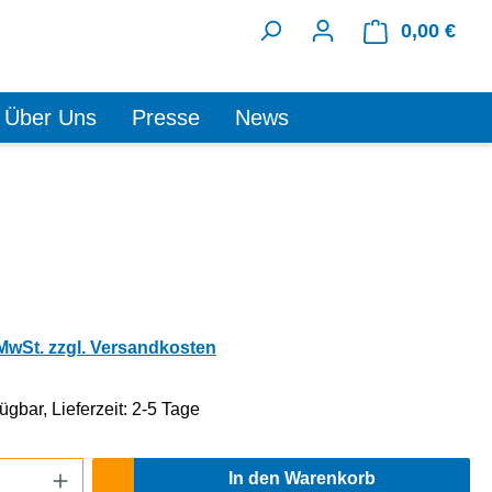
0,00 €
Ware
Über Uns
Presse
News
 MwSt. zzgl. Versandkosten
ügbar, Lieferzeit: 2-5 Tage
Anzahl: Gib den gewünschten Wert ein oder
In den Warenkorb