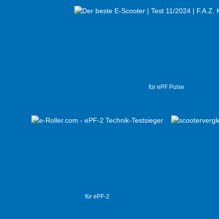
für ePF Pulse
für ePF-2