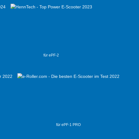
für ePF-2
für ePF-1 PRO