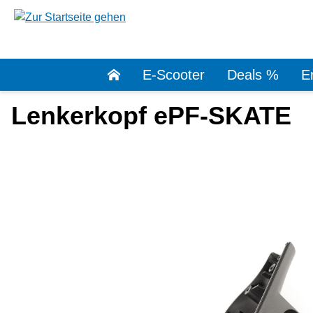
springen
Zur Hauptnavigation springen
E-Scooter
Deals %
Er
Lenkerkopf ePF-SKATE
Bildergalerie überspringen