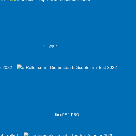
für ePF-2
für ePF-1 PRO