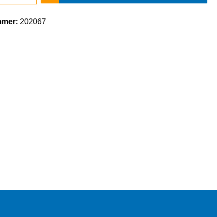
mmer:
202067