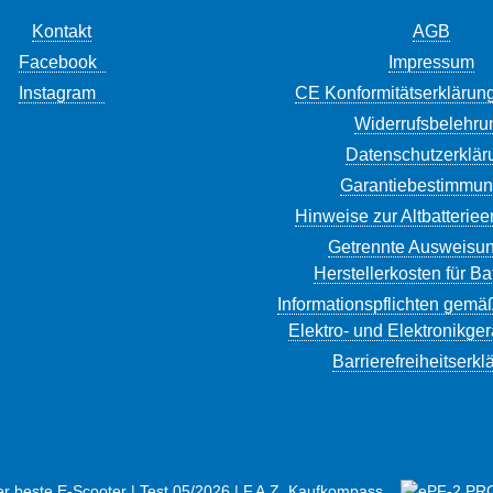
Kontakt
AGB
Facebook
Impressum
Instagram
CE Konformitätserklärun
Widerrufsbelehru
Datenschutzerklär
Garantiebestimmu
Hinweise zur Altbatterie
Getrennte Ausweisun
Herstellerkosten für Ba
Informationspflichten gemä
Elektro- und Elektronikge
Barrierefreiheitserkl