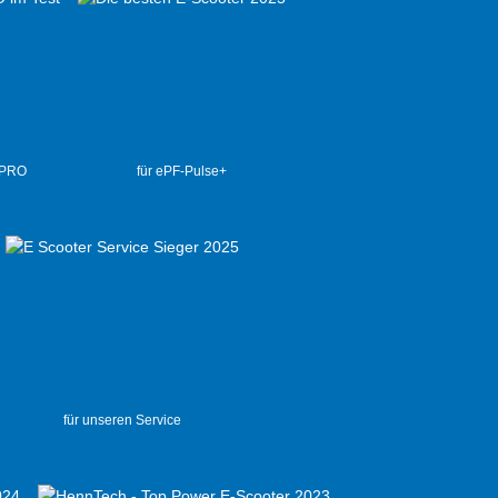
 PRO
für ePF-Pulse+
für unseren Service