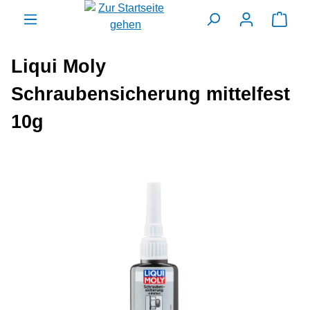
alt springen
Ware
Liqui Moly
Schraubensicherung mittelfest
10g
Bildergalerie überspringen