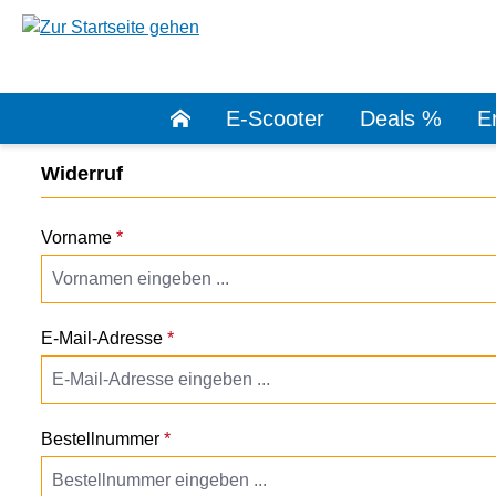
springen
Zur Hauptnavigation springen
E-Scooter
Deals %
Er
Widerruf
Vorname
*
E-Mail-Adresse
*
Bestellnummer
*