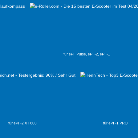
für ePF Pulse, ePF-2, ePF-1
für ePF-2 XT 600
für ePF-1 PRO