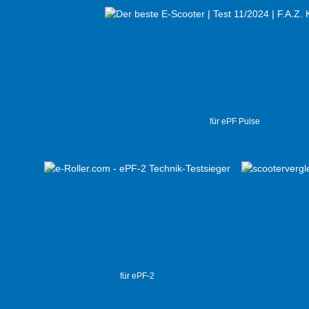
für ePF Pulse
für ePF-2