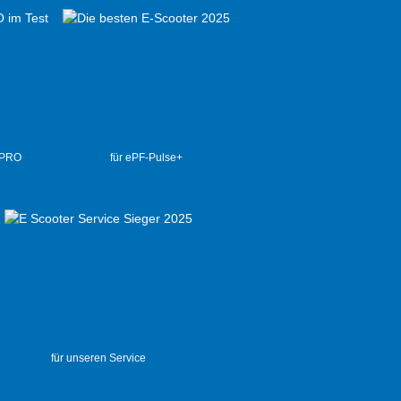
 PRO
für ePF-Pulse+
für unseren Service