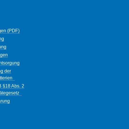
gen (PDF)
ng
ung
ngen
entsorgung
g der
tterien
ß §18 Abs. 2
rätegesetz
ärung