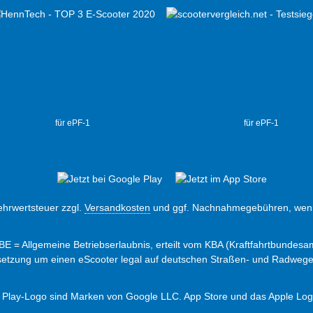
für ePF-1
für ePF-1
Mehrwertsteuer zzgl.
Versandkosten
und ggf. Nachnahmegebühren, wenn
ABE = Allgemeine Betriebserlaubnis, erteilt vom KBA (Kraftfahrtbundesam
ssetzung um einen eScooter legal auf deutschen Straßen- und Radweg
 Play-Logo sind Marken von Google LLC. App Store und das Apple Logo