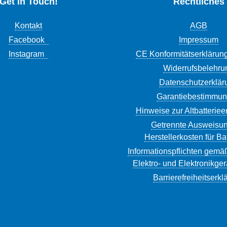
Get in Touch!
Rechtliches
Kontakt
AGB
Facebook
Impressum
Instagram
CE Konformitätserklärun
Widerrufsbelehru
Datenschutzerklär
Garantiebestimmu
Hinweise zur Altbatterie
Getrennte Ausweisun
Herstellerkosten für Ba
Informationspflichten gemä
Elektro- und Elektronikge
Barrierefreiheitserkl