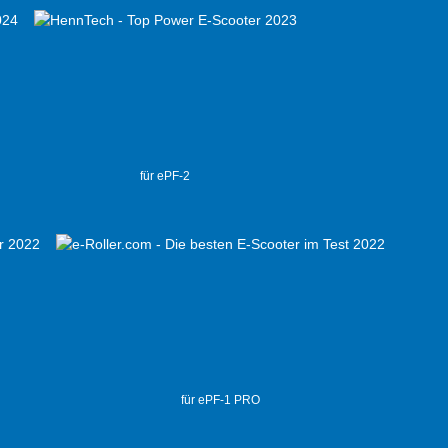
für ePF-2
für ePF-1 PRO