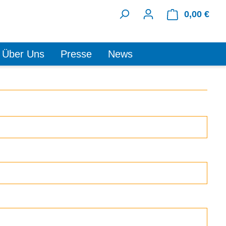
0,00 €
Ware
Über Uns
Presse
News