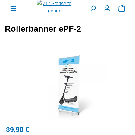
alt springen
Ware
Rollerbanner ePF-2
Bildergalerie überspringen
39,90 €