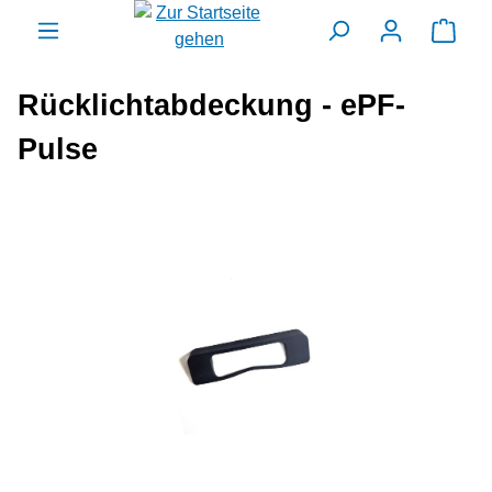
alt springen
Ware
Rücklichtabdeckung - ePF-
Pulse
Bildergalerie überspringen