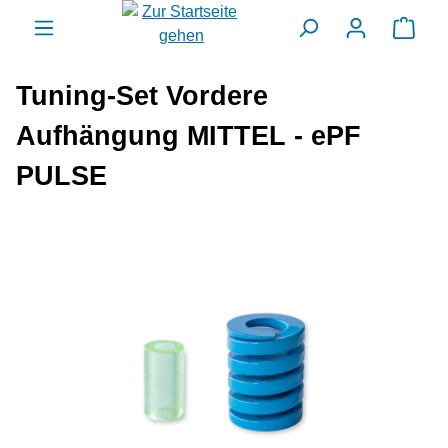
alt springen
Ware
Tuning-Set Vordere
Aufhängung MITTEL - ePF
PULSE
Bildergalerie überspringen