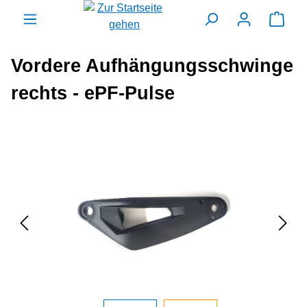
alt springen
Ware
Vordere Aufhängungsschwinge
rechts - ePF-Pulse
Bildergalerie überspringen