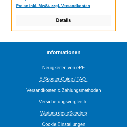
Heckantrieb - Der 48V Motor mit 500W
Preise inkl. MwSt. zzgl. Versandkosten
Nenndauerleistung und 1200W "Peak-
Leistung" schiebt mächtig an und macht
Details
ordenlich Tempo auch Steigungen hinauf.
Blinker vorne und hinten bieten zusätzliche
Sichtbarkeit und Sicherheit. Einfache
Bedienung über einen Schalter links am
Lenker ohne die Griffe loslassen zu müssen.
Informationen
Höchgeschwidigkeit - optimiert im zulässigen
Toleranzbereich (20km/h + 10%)Elektronik der
Neuigkeiten von ePF
WM-Sieger Hobbywing - Sehr direkte und
feinfühlig dosierbare
E-Scooter-Guide / FAQ
Geschwindigkeitsregelung und eine kraftvoll
Versandkosten & Zahlungsmethoden
ansprechende e-Bremse. Das sorgt beim
Beschleunigen und Bremsen für richtg
Versicherungsvergleich
Fahrspaß. Großer 480Wh Akku - Bereits der
kleinste Akku im ePF-2 hat eine Kapazität von
Wartung des eScooters
480Wh, damit fährt man bis zu 58km* weit. Wer
Cookie Einstellungen
noch weiter fahren möchte wählt eine der ePF-