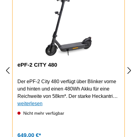
ePF-2 CITY 480
Der ePF-2 City 480 verfügt über Blinker vorne
und hinten und einen 480Wh Akku für eine
Reichweite von 58km*. Der starke Heckantrieb
(500W Nenndauerleistung) und die direkte, gut
weiterlesen
ansprechende Elektronik für Gas und eBremse
Nicht mehr verfügbar
sorgen auch beim ePF-2 CITY für richtig
Fahrspaß.Hier findet ihr eine Übersicht über
alle ePF-2 Modelle.Die Highlights Starker
649,00 €*