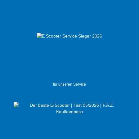
Klamotten + ggf. Rucksack mit
berücksichtigen) 903mm Radstand ist länger
als normal, für mehr Laufruhe bei
Bodenunebenheiten Großes Trittbrett mit 51 x
17 cm für einen bequemen Stand, auch mit
größeren SchuhenHelltönende Klingel im
rechten Bremshebel integriert – Optimal, da
man ohne umzugreifen die Klingel betätigen
kann. Zusätzliches Griptape M-Racing
enthalten (Kann leicht selbst gewechselt
werden).Straßenzulassung - Der ePF-2 ist
für unseren Service
straßenzugelassen mit der ABE Nummer
P345. Alter 14-99 Jahre - Auf Privatgelände
können nach unseren Tests auch Kinder ab ca.
7 Jahren, unter Aufsicht, sicher fahren. Auch im
Wald und auf Spazierwegen geht es super, ist
aber nicht erlaubt, da dies kein Privatgelände
ist ;-) Kein Führerschein benötigt.Hersteller -
nach Definition des Kraftfahrtbundesamts