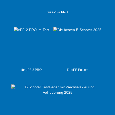
(KBA) ist die ePowerFun.de GmbH. Ein
deutsches Unternehmen, daher haben Sie
für ePF-2 PRO
volle 2 Jahre Gewährleistung nach EU-
Recht.Alle Teile des ePF-2 sind einzeln als
Ersatzteile für jedermann erhältlich. Um das
Thema Elektromobilität wirklich nachhaltig zu
gestalten, ist es uns wichtig, alle Ersatzteile
einzeln anzubieten. Damit ein langjähriger
Einsatz des ePF-2 sichergestellt werden kann.
Recycelbare Verpackung vollständig aus
Karton, ohne Plastikmüll. ePowerfun App – im
für ePF-2 PRO
für ePF-Pulse+
App Store (Apple) und im Google Play Store
(Android) steht unsere eigene APP kostenlos
zur Verfügung. Der Code für die erste Nutzung
lautet 888888 - also sechsmal die 8. Danach
kann der Code geändert werden. Die
Funktionen: Wegfahrsperre (elektrische
Blockade), Batteriestand in %,