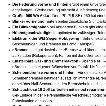
Die Federung vorne und hinten
ergibt einen unvergle
abgefangen. +Verbesserung mit mehr Ausfederweg u
Großer 960 Wh Akku
- Der ePF-PULSE+ 960 hat einen A
Blinker vorne und hinten
bieten zusätzliche Sichtbark
Ein Blinkersignalton
bei aktivierten Blinkern gibt ein
Höchstgeschwindigkeit -
optimiert im zulässigen Tole
Elektronik der WM-Sieger Hobbywing -
Sehr direkte 
Beschleunigen und Bremsen für richtg Fahrspaß.
eBremse
- die gut dosierbare eBremse wird über einen
aufzuladen (Rekuperation). Fahren mit der eBremse mac
Einstellbare Gas- und Bremsreaktion
- Über die ePF-
eBremse nach eigenen Wünschen von "sanft" bis "sehr 
Scheibenbremse vorne und hinten -
Für eine starke
Scheibenbremsen betätigen zusätzlich immer die eBrems
dabei über Hall-Sensoren in den Bremshebeln und ist da
Schlauchlose 10 Zoll Luftreifen mit selbst reparier
Gel-Einlage in der Reifenlauffläche verschließt möglic
Fahrsituation anpassen.