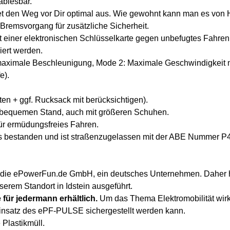
ablesbar.
et den Weg vor Dir optimal aus. Wie gewohnt kann man es von H
n Bremsvorgang für zusätzliche Sicherheit.
 einer elektronischen Schlüsselkarte gegen unbefugtes Fahren g
iert werden.
ximale Beschleunigung, Mode 2: Maximale Geschwindigkeit mit 
e).
en + ggf. Rucksack mit berücksichtigen).
n bequemen Stand, auch mit größeren Schuhen.
für ermüdungsfreies Fahren.
 bestanden und ist straßenzugelassen mit der ABE Nummer P
st die ePowerFun.de GmbH, ein deutsches Unternehmen. Daher 
erem Standort in Idstein ausgeführt.
 für jedermann erhältlich.
Um das Thema Elektromobilität wirkli
 Einsatz des ePF-PULSE sichergestellt werden kann.
 Plastikmüll.