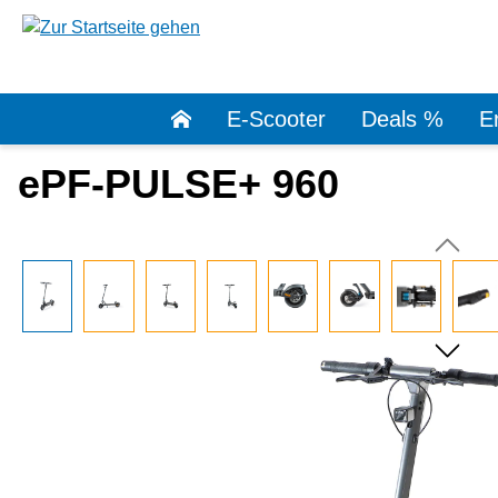
springen
Zur Hauptnavigation springen
E-Scooter
Deals %
Er
ePF-PULSE+ 960
Bildergalerie überspringen