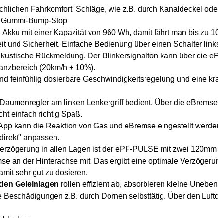
ichlichen Fahrkomfort. Schläge, wie z.B. durch Kanaldeckel od
nd Gummi-Bump-Stop
kku mit einer Kapazität von 960 Wh, damit fährt man bis zu 1
eit und Sicherheit. Einfache Bedienung über einen Schalter lin
e akustische Rückmeldung. Der Blinkersignalton kann über die e
ranzbereich (20km/h + 10%).
und feinfühlig dosierbare Geschwindigkeitsregelung und eine k
 Daumenregler am linken Lenkergriff bedient. Über die eBrems
ht einfach richtig Spaß.
App kann die Reaktion von Gas und eBremse eingestellt werde
direkt" anpassen.
 Verzögerung in allen Lagen ist der ePF-PULSE mit zwei 120mm
e an der Hinterachse mit. Das ergibt eine optimale Verzögeru
mit sehr gut zu dosieren.
enden Geleinlagen
rollen effizient ab, absorbieren kleine Uneb
he Beschädigungen z.B. durch Dornen selbsttätig. Über den Luft