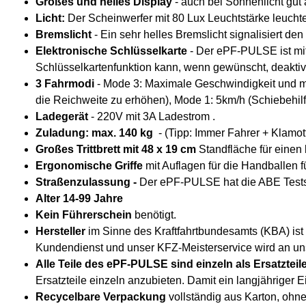
Großes und helles Display
- auch bei Sonnenlicht gut 
Licht:
Der Scheinwerfer mit 80 Lux Leuchtstärke leucht
Bremslicht
- Ein sehr helles Bremslicht signalisiert de
Elektronische Schlüsselkarte
- Der ePF-PULSE ist mit
Schlüsselkartenfunktion kann, wenn gewünscht, deaktiv
3 Fahrmodi
- Mode 3: Maximale Geschwindigkeit und ma
die Reichweite zu erhöhen), Mode 1: 5km/h (Schiebehilf
Ladegerät
- 220V mit 3A Ladestrom .
Zuladung: max. 140 kg
- (Tipp: Immer Fahrer + Klamott
Großes Trittbrett mit 48 x 19 cm
Standfläche für eine
Ergonomische Griffe
mit Auflagen für die Handballen 
Straßenzulassung -
Der ePF-PULSE hat die ABE Tests
Alter 14-99 Jahre
Kein Führerschein
benötigt.
Hersteller
im Sinne des Kraftfahrtbundesamts (KBA) i
Kundendienst und unser KFZ-Meisterservice wird an uns
Alle Teile des ePF-PULSE sind einzeln als Ersatzteile
Ersatzteile einzeln anzubieten. Damit ein langjähriger
Recycelbare Verpackung
vollständig aus Karton, ohne