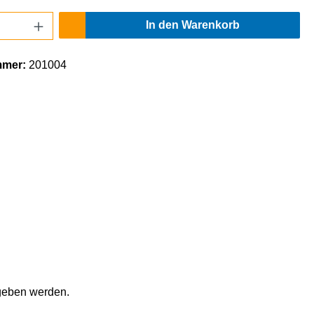
Anzahl: Gib den gewünschten Wert ein oder
In den Warenkorb
mmer:
201004
egeben werden.