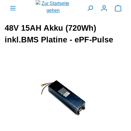
alt springen
Ware
48V 15AH Akku (720Wh)
inkl.BMS Platine - ePF-Pulse
Bildergalerie überspringen