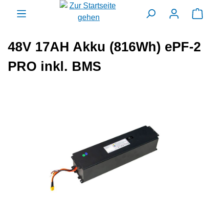
alt springen
Ware
48V 17AH Akku (816Wh) ePF-2
PRO inkl. BMS
Bildergalerie überspringen