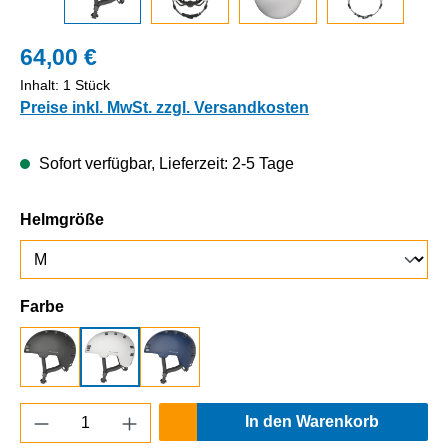
64,00 €
Inhalt:
1 Stück
Preise inkl. MwSt. zzgl. Versandkosten
Sofort verfügbar, Lieferzeit: 2-5 Tage
auswählen
Helmgröße
auswählen
Farbe
Titan
Pearl White
Midnight Blue
Produkt Anzahl: Gib den gewünschten Wert e
In den Warenkorb