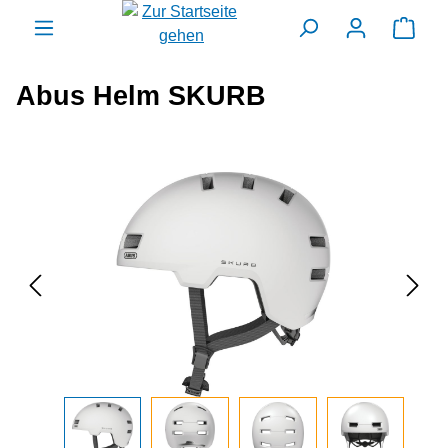
alt springen
Ware
Abus Helm SKURB
Bildergalerie überspringen