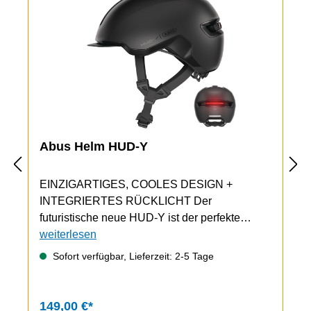
Abus Helm HUD-Y
EINZIGARTIGES, COOLES DESIGN +
INTEGRIERTES RÜCKLICHT Der
futuristische neue HUD-Y ist der perfekte
Begleiter in der City. Dieser Fahrradhelm steht
weiterlesen
für Coolness und fügt sich in jedes Stadtbild
Sofort verfügbar, Lieferzeit: 2-5 Tage
ein. Man nehme den tiefen Sitz moderner
Mountainbike-Helme, die Kopfform des
GameChanger-Rennradhelms und füge für die
149,00 €*