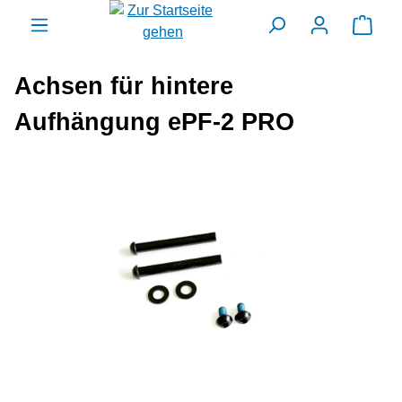
alt springen
Ware
Achsen für hintere
Aufhängung ePF-2 PRO
Bildergalerie überspringen