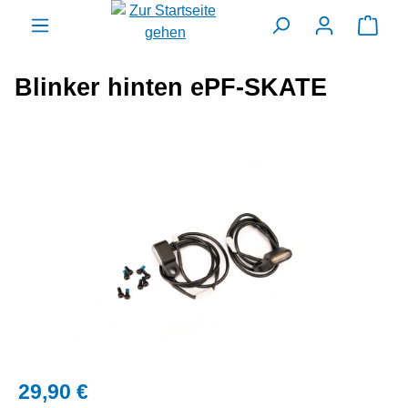
alt springen
Ware
Blinker hinten ePF-SKATE
Bildergalerie überspringen
29,90 €