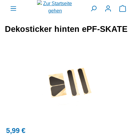
alt springen
Ware
Dekosticker hinten ePF-SKATE
Bildergalerie überspringen
5,99 €