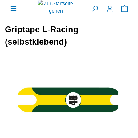
alt springen
Ware
Griptape L-Racing
(selbstklebend)
Bildergalerie überspringen