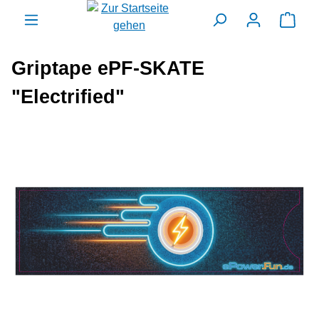
alt springen
Ware
Griptape ePF-SKATE
"Electrified"
Bildergalerie überspringen