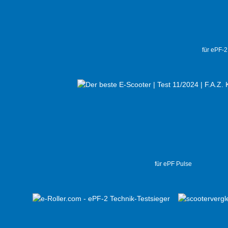
für ePF-
für ePF Pulse