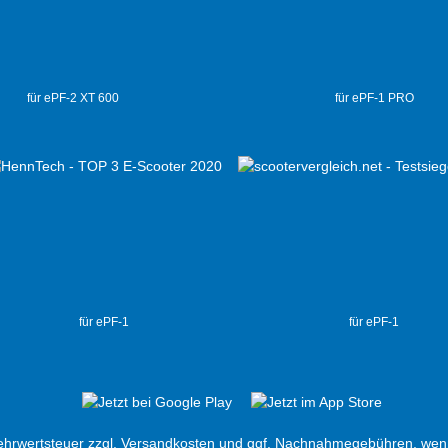
für ePF-2 XT 600
für ePF-1 PRO
für ePF-1
für ePF-1
Mehrwertsteuer zzgl.
Versandkosten
und ggf. Nachnahmegebühren, wenn