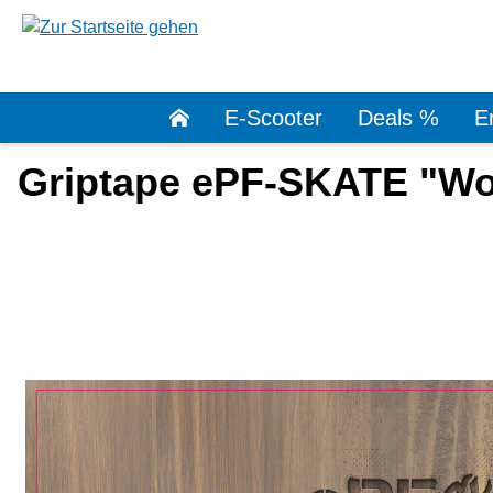
springen
Zur Hauptnavigation springen
E-Scooter
Deals %
Er
Griptape ePF-SKATE "Wo
Bildergalerie überspringen