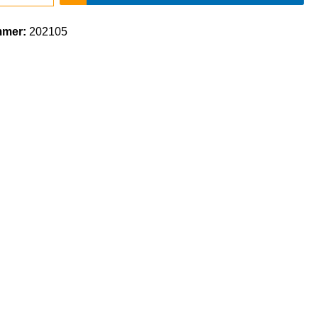
mmer:
202105