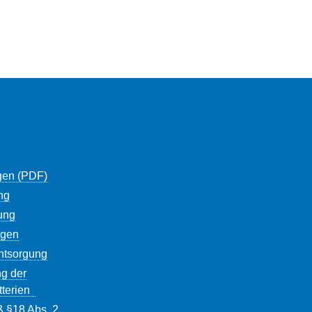
gen (PDF)
ng
ung
ngen
entsorgung
g der
tterien
ß §18 Abs. 2