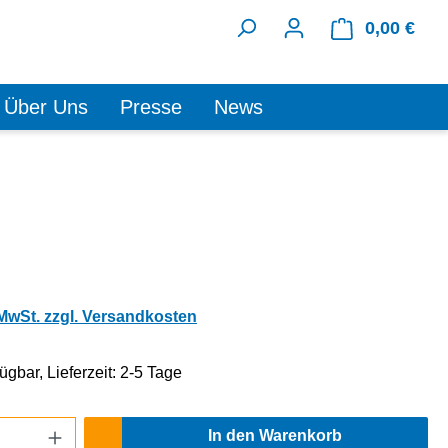
0,00 €
Ware
Über Uns
Presse
News
 MwSt. zzgl. Versandkosten
ügbar, Lieferzeit: 2-5 Tage
Anzahl: Gib den gewünschten Wert ein oder
In den Warenkorb