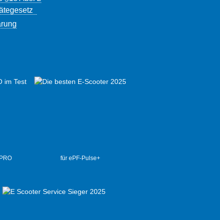
rätegesetz
ärung
 PRO
für ePF-Pulse+