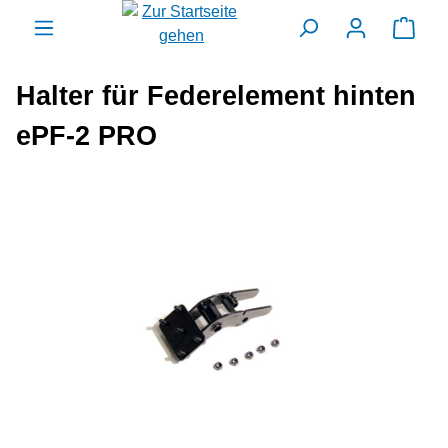
alt springen
Ware
Halter für Federelement hinten
ePF-2 PRO
Bildergalerie überspringen