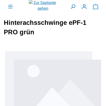
alt springen
Ware
Hinterachsschwinge ePF-1
PRO grün
Bildergalerie überspringen