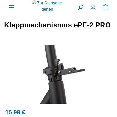
alt springen
Ware
Klappmechanismus ePF-2 PRO
Bildergalerie überspringen
15,99 €