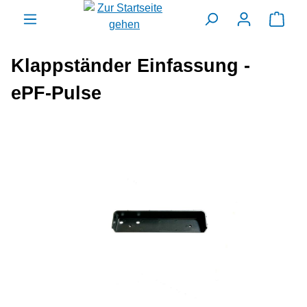
alt springen
Ware
Klappständer Einfassung -
ePF-Pulse
Bildergalerie überspringen