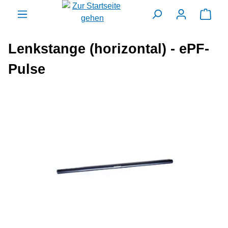
alt springen
Ware
Lenkstange (horizontal) - ePF-
Pulse
Bildergalerie überspringen