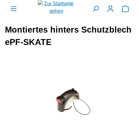
alt springen
Ware
Montiertes hinters Schutzblech
ePF-SKATE
Bildergalerie überspringen