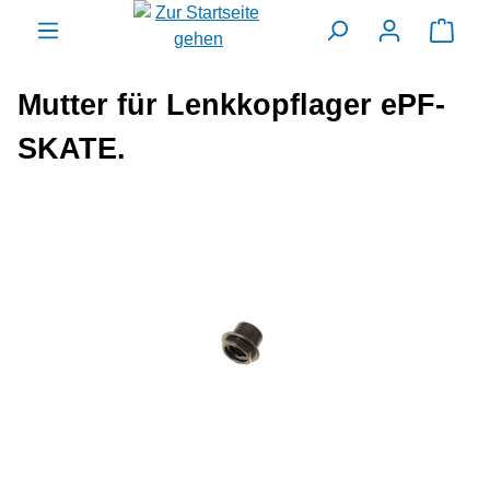
alt springen
Ware
Mutter für Lenkkopflager ePF-
SKATE.
Bildergalerie überspringen